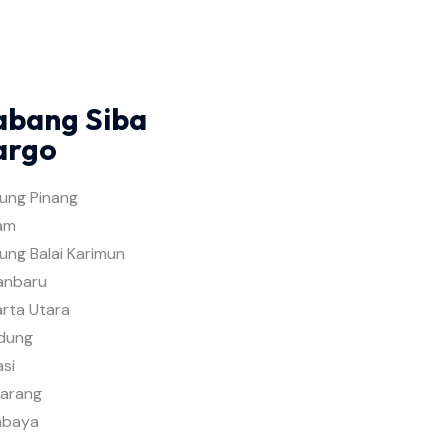
abang Siba
argo
jung Pinang
am
ung Balai Karimun
anbaru
arta Utara
dung
si
arang
abaya