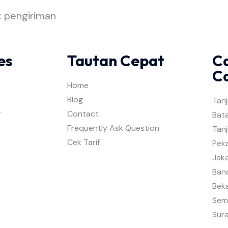
k pengiriman
es
Tautan Cepat
C
C
Home
Blog
Tan
r
Contact
Bat
Frequently Ask Question
Tanj
Cek Tarif
Pek
Jak
Ban
Beka
Sem
Sur