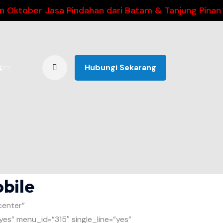
ktober Jasa Pindahan dari Batam & Tanjung Pinang h
Hubungi Sekarang
G
bile
center”
” menu_id=”315″ single_line=”yes”