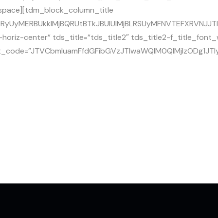
_space][tdm_block_column_title
RyUyMERBUkklMjBQRUtBTkJBUlUlMjBLRSUyMFNVTEFXRVNJJTIwQ
-horiz-center” tds_title=”tds_title2″ tds_title2-f_title_fo
pot_code=”JTVCbmluamFfdGFibGVzJTIwaWQlM0QlMjIzODg1JTI
ah
 pengiriman diatas 100kg