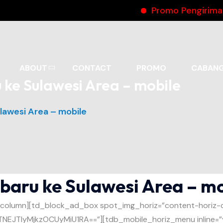
Promo Pengiriman O
ABOUT
CONTACT
PROMO
CABAN
ke Sulawesi Area – mobile
lawesi Area – mobile
baru ke Sulawesi Area – mo
_column][td_block_ad_box spot_img_horiz=”content-horiz-
TIyMjkzOCUyMiU1RA==”][tdb_mobile_horiz_menu inline=”yes