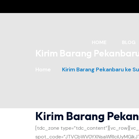
HOME
BLOG
Kirim Barang Pekanbaru 
Home
Kirim Barang Pekanbaru ke Su
Kirim Barang Pekan
[tdc_zone type=”tdc_content”][vc_row][vc
spot_code=”JTVCbWV0YXNsaWRlciUyMGlkJTNEJ