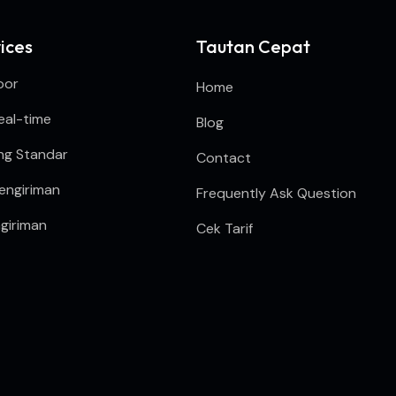
ices
Tautan Cepat
oor
Home
eal-time
Blog
ng Standar
Contact
engiriman
Frequently Ask Question
giriman
Cek Tarif