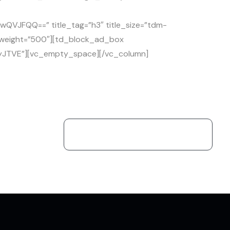
VJFQQ==” title_tag=”h3″ title_size=”tdm-
nt_weight=”500″][td_block_ad_box
yJTVE”][vc_empty_space][/vc_column]
+62822 8818 3338