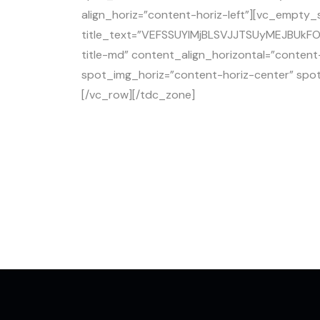
align_horiz=”content-horiz-left”][vc_empty
title_text=”VEFSSUYlMjBLSVJJTSUyMEJBUkFO
title-md” content_align_horizontal=”content
spot_img_horiz=”content-horiz-center” s
[/vc_row][/tdc_zone]
Kirim Banyak Makin Mur
Dapatkan promo pengiriman harga khusus untuk