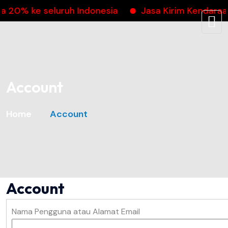
 20% ke seluruh Indonesia
Jasa Kirim Kendaraa
Account
Home
Account
Account
Nama Pengguna atau Alamat Email