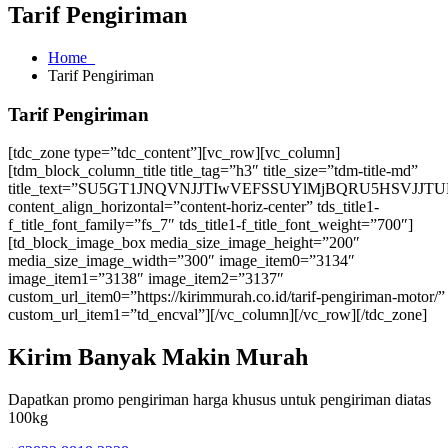
Tarif Pengiriman
Home
Tarif Pengiriman
Tarif Pengiriman
[tdc_zone type=”tdc_content”][vc_row][vc_column]
[tdm_block_column_title title_tag=”h3″ title_size=”tdm-title-md”
title_text=”SU5GT1JNQVNJJTIwVEFSSUYlMjBQRU5HSVJJTU
content_align_horizontal=”content-horiz-center” tds_title1-
f_title_font_family=”fs_7″ tds_title1-f_title_font_weight=”700″]
[td_block_image_box media_size_image_height=”200″
media_size_image_width=”300″ image_item0=”3134″
image_item1=”3138″ image_item2=”3137″
custom_url_item0=”https://kirimmurah.co.id/tarif-pengiriman-motor/”
custom_url_item1=”td_encval”][/vc_column][/vc_row][/tdc_zone]
Kirim Banyak Makin Murah
Dapatkan promo pengiriman harga khusus untuk pengiriman diatas
100kg