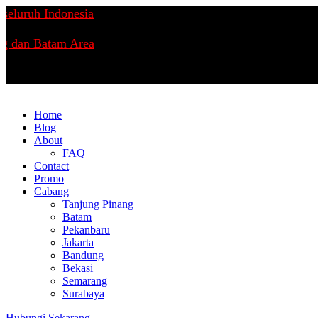
eluruh Indonesia
g dan Batam Area
Home
Blog
About
FAQ
Contact
Promo
Cabang
Tanjung Pinang
Batam
Pekanbaru
Jakarta
Bandung
Bekasi
Semarang
Surabaya
Hubungi Sekarang