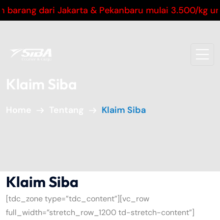
arang dari Jakarta & Pekanbaru mulai 3.500/kg untu
Klaim Siba
Home
Tentang
Klaim Siba
Klaim Siba
[tdc_zone type=”tdc_content”][vc_row
full_width=”stretch_row_1200 td-stretch-content”]