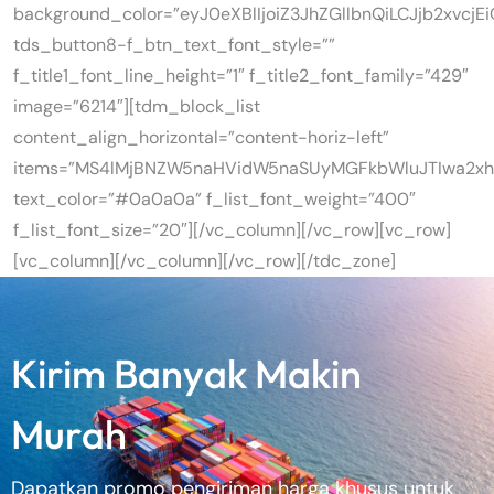
background_color=”eyJ0eXBlIjoiZ3JhZGllbnQiLCJjb2xv
tds_button8-f_btn_text_font_style=””
f_title1_font_line_height=”1″ f_title2_font_family=”429″
image=”6214″][tdm_block_list
content_align_horizontal=”content-horiz-left”
items=”MS4lMjBNZW5naHVidW5naSUyMGFkbWluJTIwa2xh
text_color=”#0a0a0a” f_list_font_weight=”400″
f_list_font_size=”20″][/vc_column][/vc_row][vc_row]
[vc_column][/vc_column][/vc_row][/tdc_zone]
K
i
r
i
m
B
a
n
y
a
k
M
a
k
i
n
M
u
r
a
h
Dapatkan promo pengiriman harga khusus untuk