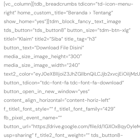
[vc_column][tdb_breadcrumbs tdicon=”td-icon-menu-
right” home_custom_title=”Beranda > Tentang”
show_home=”yes”][tdm_block_fancy_text_image
tds_button=”tds_button8″ button_size=”tdm-btn-xlg”
title1=”Klaim” title2=”Siba” title_tag=”h3″
button_text=”Download File Disini”
media_size_image_height=”300″
media_size_image_width=”240″
text2_color=”eyJ0eXBlIjoiZ3JhZGllbnQiLCJjb2xvcjEiO
button_tdicon=”tdc-font-fa tdc-font-fa-download”
button_open_in_new_window=”yes”
content_align_horizontal=”content-horiz-left”
f_title1_font_style=”” f_title1_font_family=”429″
fb_pixel_event_name=””
button_url=”https://drive.google.com/file/d/1GXOxBqy0y
usp=sharing” f_title2_font_weight=”” tds_button8-