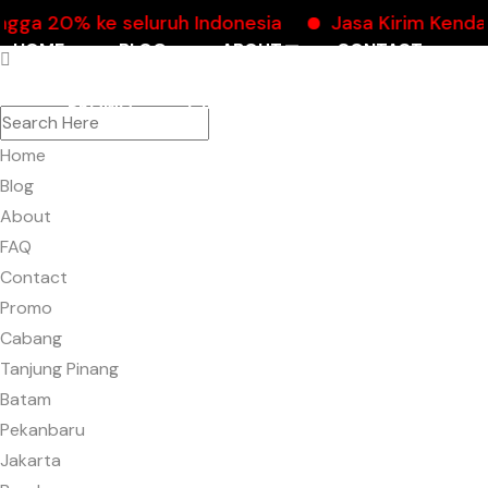
gga 20% ke seluruh Indonesia
Jasa Kirim Kenda
HOME
BLOG
ABOUT
CONTACT
PROMO
CABANG
Home
Blog
About
FAQ
Contact
Promo
Cabang
Tanjung Pinang
Batam
Pekanbaru
Jakarta