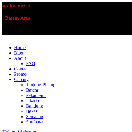
uh Indonesia
n Batam Area
Home
Blog
About
FAQ
Contact
Promo
Cabang
Tanjung Pinang
Batam
Pekanbaru
Jakarta
Bandung
Bekasi
Semarang
Surabaya
Hubungi Sekarang