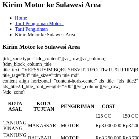
Kirim Motor ke Sulawesi Area
Home
Tarif Pengiriman Motor
Tarif Pengiriman
Kirim Motor ke Sulawesi Area
Kirim Motor ke Sulawesi Area
[tdc_zone type=”tdc_content”][vc_row][vc_column]
[tdm_block_column_title
title_text=”VEFSSUYlMjBQRU5HSVJJTUFOJTIwTU9UT1Il
title_tag=”h3″ title_size=”tdm-title-md”
content_align_horizontal=”content-horiz-center” tds_title=”tds_title2″
tds_title2-f_title_font_weight=”700″][/vc_column][/vc_row]
[/tdc_zone]
KOTA
KOTA
PENGIRIMAN
COST
ASAL
TUJUAN
125 CC
150 CC
TANJUNG
MAKASSAR
MOTOR
Rp3.000.000
Rp3.500
PINANG
TANJUNG
BAU-BAU
MOTOR
Rp3.250.000
Rp3.700