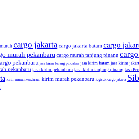
cargo jakarta
cargo jaka
cargo jakarta batam
 murah
cargo
go murah pekanbaru
cargo murah tanjung pinang
cargo pekanbaru
jasa kirim batam
jasa kirim jakar
jasa kirim barang pindahan
rah pekanbaru
jasa kirim pekanbaru
jasa kirim tanjung pinang
Jasa Pe
Si
ta
kirim murah pekanbaru
kirim murah kendaraan
logistik cargo jakarta
g
ah