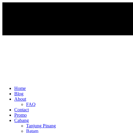
Home
Blog
About
FAQ
Contact
Promo
Cabang
Tanjung Pinang
Batam