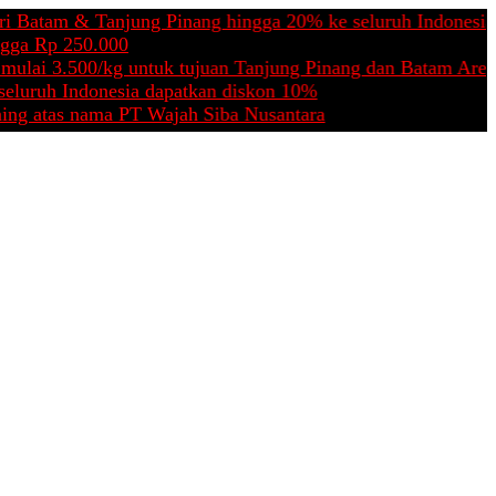
m & Tanjung Pinang hingga 20% ke seluruh Indonesia
 250.000
3.500/kg untuk tujuan Tanjung Pinang dan Batam Area
 Indonesia dapatkan diskon 10%
s nama PT Wajah Siba Nusantara