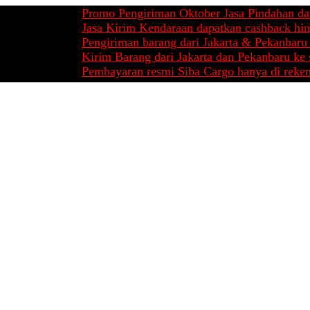
Promo Pengiriman Oktober Jasa Pindahan dari Bata
Jasa Kirim Kendaraan dapatkan cashback hingga Rp
Pengiriman barang dari Jakarta & Pekanbaru mulai 
Kirim Barang dari Jakarta dan Pekanbaru ke seluruh
Pembayaran resmi Siba Cargo hanya di rekening ata