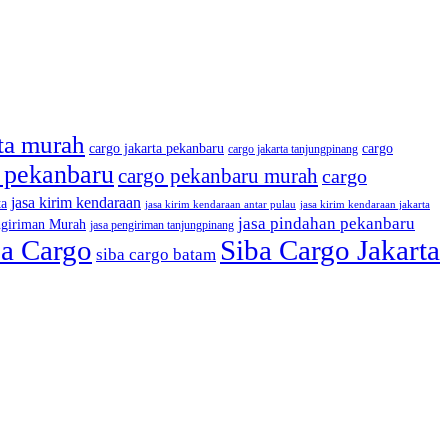
rta murah
cargo jakarta pekanbaru
cargo
cargo jakarta tanjungpinang
 pekanbaru
cargo pekanbaru murah
cargo
jasa kirim kendaraan
ta
jasa kirim kendaraan antar pulau
jasa kirim kendaraan jakarta
jasa pindahan pekanbaru
ngiriman Murah
jasa pengiriman tanjungpinang
ba Cargo
Siba Cargo Jakarta
siba cargo batam