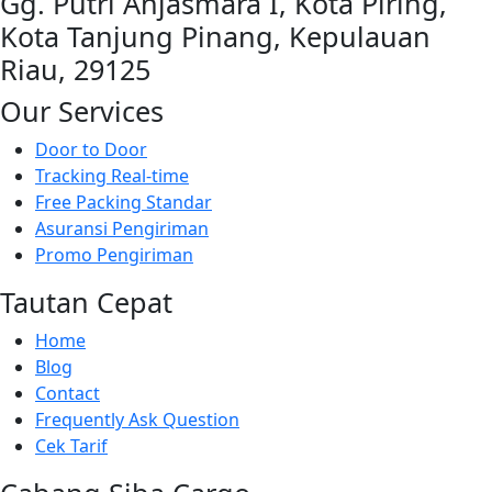
Gg. Putri Anjasmara I, Kota Piring,
Kota Tanjung Pinang, Kepulauan
Riau, 29125
Our Services
Door to Door
Tracking Real-time
Free Packing Standar
Asuransi Pengiriman
Promo Pengiriman
Tautan Cepat
Home
Blog
Contact
Frequently Ask Question
Cek Tarif