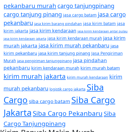
pekanbaru murah
cargo tanjungpinang
cargo tanjung pinang
jasa cargo
jasa cargo batam
pekanbaru
jasa kirim batam
jasa
jasa kirim barang pindahan
jasa kirim kendaraan
kirim jakarta
jasa kirim kendaraan antar pulau
jasa kirim
jasa kirim kendaraan murah
jasa kirim kendaraan jakarta
jasa kirim murah pekanbaru
murah jakarta
jasa
kirim pekanbaru
jasa kirim tanjung pinang
Jasa Pengiriman
jasa pindahan
Murah
jasa pengiriman tanjungpinang
pekanbaru
kirim kendaraan murah
kirim murah batam
kirim murah jakarta
kirim
kirim murah kendaraan
Siba
murah pekanbaru
logistik cargo jakarta
Cargo
Siba Cargo
siba cargo batam
Jakarta
Siba Cargo Pekanbaru
Siba
Cargo Tanjungpinang