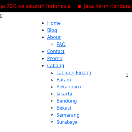
0% ke seluruh Indonesia
Jasa Kirim Kendaraan d
Home
Blog
About
FAQ
Contact
Promo
Cabang
Tanjung Pinang
Batam
Pekanbaru
Jakarta
Bandung
Bekasi
Semarang
Surabaya