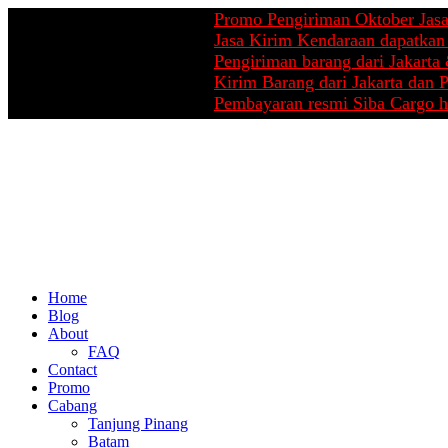
Promo Pengiriman Oktober Jasa Pindah
Jasa Kirim Kendaraan dapatkan cashba
Pengiriman barang dari Jakarta & Peka
Kirim Barang dari Jakarta dan Pekanba
Pembayaran resmi Siba Cargo hanya di
Home
Blog
About
FAQ
Contact
Promo
Cabang
Tanjung Pinang
Batam