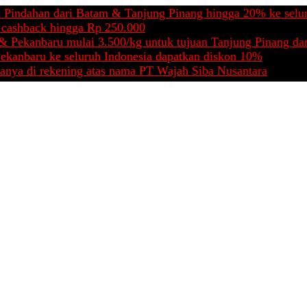
an dari Batam & Tanjung Pinang hingga 20% ke seluruh Indo
ck hingga Rp 250.000
nbaru mulai 3.500/kg untuk tujuan Tanjung Pinang dan Bata
ru ke seluruh Indonesia dapatkan diskon 10%
 rekening atas nama PT Wajah Siba Nusantara