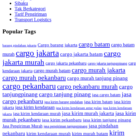
Sibaku
Tak Berkategori
Tarif Pengiriman
Transport Logistics
Popular Tags
cargo batam
cargo batam
Cargo barang jakarta
barang pindahan jakarta
cargo jakarta
cargo
cargo jakarta batam
murah
jakarta murah
cargo jakarta pekanbaru
carg
cargo jakarta tanjungpinang
cargo murah jakarta
cargo murah batam
kendaraan jakarta
cargo murah pekanbaru
cargo murah tanjung pinang
cargo pekanbaru
cargo pekanbaru murah
cargo
tanjungpinang
cargo tanjung pinang
jasa
jasa cargo batam
cargo pekanbaru
jasa kirim batam
jasa kirim
jasa kirim barang pindahan
jasa kirim kendaraan
jakarta
jasa kirim kendaraan antar pulau
jasa kirim kendaraan
jasa kiri
jasa kirim murah jakarta
jasa kirim kendaraan murah
jakarta
murah pekanbaru
jasa kirim pekanbaru
jasa kirim tanjung pinang
jasa pindahan
Jasa Pengiriman Murah
jasa pengiriman tanjungpinang
kirim
pekanbaru
kirim kendaraan murah
kirim murah batam