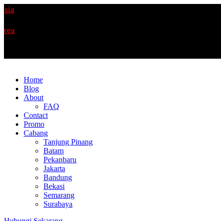
Home
Blog
About
FAQ
Contact
Promo
Cabang
Tanjung Pinang
Batam
Pekanbaru
Jakarta
Bandung
Bekasi
Semarang
Surabaya
Hubungi Sekarang