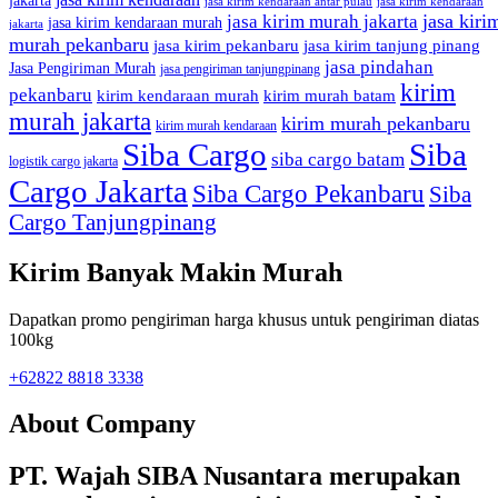
jakarta
jasa kirim kendaraan antar pulau
jasa kirim kendaraan
jasa kiri
jasa kirim murah jakarta
jasa kirim kendaraan murah
jakarta
murah pekanbaru
jasa kirim pekanbaru
jasa kirim tanjung pinang
jasa pindahan
Jasa Pengiriman Murah
jasa pengiriman tanjungpinang
kirim
pekanbaru
kirim kendaraan murah
kirim murah batam
murah jakarta
kirim murah pekanbaru
kirim murah kendaraan
Siba Cargo
Siba
siba cargo batam
logistik cargo jakarta
Cargo Jakarta
Siba Cargo Pekanbaru
Siba
Cargo Tanjungpinang
Kirim Banyak Makin Murah
Dapatkan promo pengiriman harga khusus untuk pengiriman diatas
100kg
+62822 8818 3338
About Company
PT. Wajah SIBA Nusantara merupakan