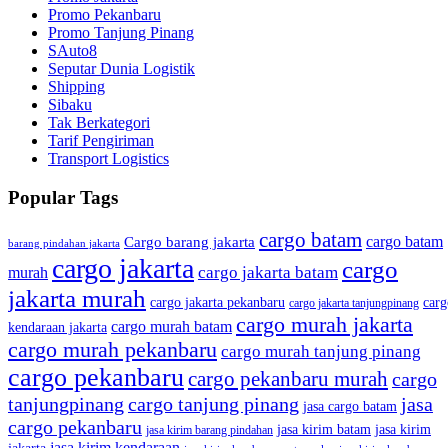
Promo Pekanbaru
Promo Tanjung Pinang
SAuto8
Seputar Dunia Logistik
Shipping
Sibaku
Tak Berkategori
Tarif Pengiriman
Transport Logistics
Popular Tags
cargo batam
cargo batam
Cargo barang jakarta
barang pindahan jakarta
cargo jakarta
cargo
cargo jakarta batam
murah
jakarta murah
cargo jakarta pekanbaru
carg
cargo jakarta tanjungpinang
cargo murah jakarta
cargo murah batam
kendaraan jakarta
cargo murah pekanbaru
cargo murah tanjung pinang
cargo pekanbaru
cargo pekanbaru murah
cargo
tanjungpinang
cargo tanjung pinang
jasa
jasa cargo batam
cargo pekanbaru
jasa kirim batam
jasa kirim
jasa kirim barang pindahan
jasa kirim kendaraan