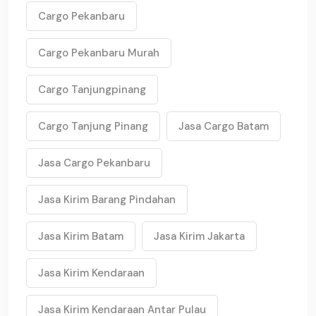
Cargo Pekanbaru
Cargo Pekanbaru Murah
Cargo Tanjungpinang
Cargo Tanjung Pinang
Jasa Cargo Batam
Jasa Cargo Pekanbaru
Jasa Kirim Barang Pindahan
Jasa Kirim Batam
Jasa Kirim Jakarta
Jasa Kirim Kendaraan
Jasa Kirim Kendaraan Antar Pulau