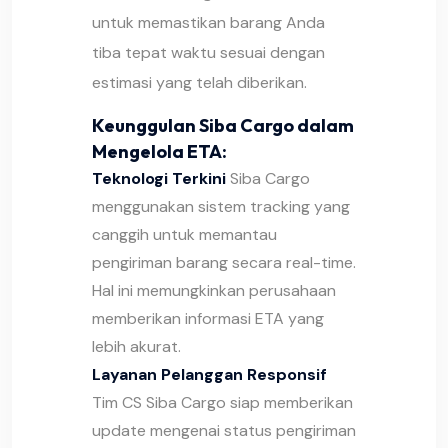
untuk memastikan barang Anda
tiba tepat waktu sesuai dengan
estimasi yang telah diberikan.
Keunggulan Siba Cargo dalam
Mengelola ETA:
Teknologi Terkini
Siba Cargo
menggunakan sistem tracking yang
canggih untuk memantau
pengiriman barang secara real-time.
Hal ini memungkinkan perusahaan
memberikan informasi ETA yang
lebih akurat.
Layanan Pelanggan Responsif
Tim CS Siba Cargo siap memberikan
update mengenai status pengiriman