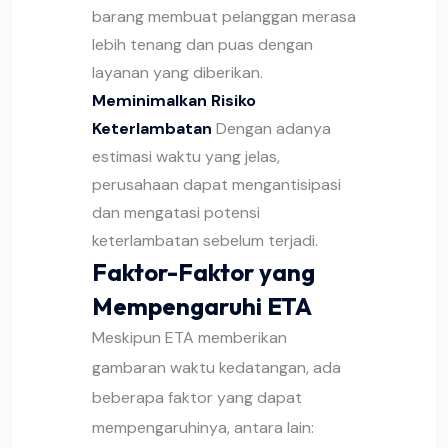
barang membuat pelanggan merasa
lebih tenang dan puas dengan
layanan yang diberikan.
Meminimalkan Risiko
Keterlambatan
Dengan adanya
estimasi waktu yang jelas,
perusahaan dapat mengantisipasi
dan mengatasi potensi
keterlambatan sebelum terjadi.
Faktor-Faktor yang
Mempengaruhi ETA
Meskipun ETA memberikan
gambaran waktu kedatangan, ada
beberapa faktor yang dapat
mempengaruhinya, antara lain: