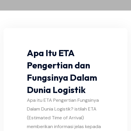
Apa Itu ETA
Pengertian dan
Fungsinya Dalam
Dunia Logistik
Apa itu ETA Pengertian Fungsinya
Dalam Dunia Logistik? istilah ETA
(Estimated Time of Arrival)
memberikan informasi jelas kepada