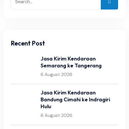
Recent Post
Jasa Kirim Kendaraan
Semarang ke Tangerang
6 August 2026
Jasa Kirim Kendaraan
Bandung Cimahi ke Indragiri
Hulu
6 August 2026