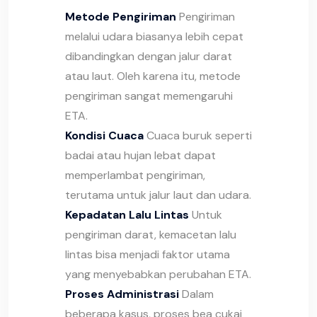
Metode Pengiriman
Pengiriman
melalui udara biasanya lebih cepat
dibandingkan dengan jalur darat
atau laut. Oleh karena itu, metode
pengiriman sangat memengaruhi
ETA.
Kondisi Cuaca
Cuaca buruk seperti
badai atau hujan lebat dapat
memperlambat pengiriman,
terutama untuk jalur laut dan udara.
Kepadatan Lalu Lintas
Untuk
pengiriman darat, kemacetan lalu
lintas bisa menjadi faktor utama
yang menyebabkan perubahan ETA.
Proses Administrasi
Dalam
beberapa kasus, proses bea cukai