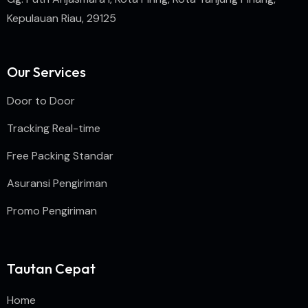
Kepulauan Riau, 29125
Our Services
Door to Door
Tracking Real-time
Free Packing Standar
Asuransi Pengiriman
Promo Pengiriman
Tautan Cepat
Home