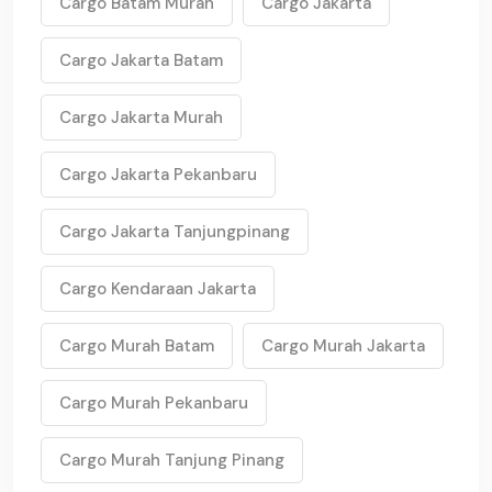
Cargo Batam Murah
Cargo Jakarta
Cargo Jakarta Batam
Cargo Jakarta Murah
Cargo Jakarta Pekanbaru
Cargo Jakarta Tanjungpinang
Cargo Kendaraan Jakarta
Cargo Murah Batam
Cargo Murah Jakarta
Cargo Murah Pekanbaru
Cargo Murah Tanjung Pinang