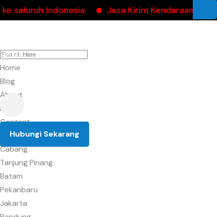
ruh Indonesia
Jasa Kirim Kendaraan dapatkan c
HOME
BLOG
ABOUT
CONTACT
Home
PROMO
CABANG
Blog
About
FAQ
Contact
Hubungi Sekarang
Promo
Cabang
Tanjung Pinang
Batam
Pekanbaru
Jakarta
Bandung