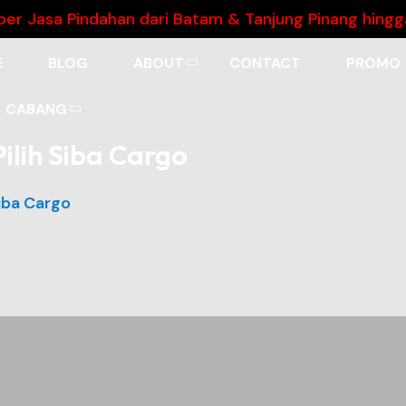
 Pindahan dari Batam & Tanjung Pinang hingga 20% k
E
BLOG
ABOUT
CONTACT
PROMO
CABANG
ilih Siba Cargo
Siba Cargo