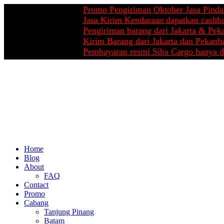
Promo Pengiriman Oktober Jasa Pindahan dar
Jasa Kirim Kendaraan dapatkan cashback hin
Pengiriman barang dari Jakarta & Pekanbaru 
Kirim Barang dari Jakarta dan Pekanbaru ke s
Pembayaran resmi Siba Cargo hanya di rekeni
Home
Blog
About
FAQ
Contact
Promo
Cabang
Tanjung Pinang
Batam