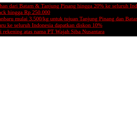
i Batam & Tanjung Pinang hingga 20% ke seluruh Indonesia
gga Rp 250.000
mulai 3.500/kg untuk tujuan Tanjung Pinang dan Batam Area
eluruh Indonesia dapatkan diskon 10%
ng atas nama PT Wajah Siba Nusantara