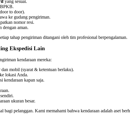
if
yang sesuai.
n BPKB.
door to door).
wa ke gudang pengiriman.
atkan nomor resi.
an dengan aman.
setiap tahap pengiriman ditangani oleh tim profesional berpengalaman.
ng Ekspedisi Lain
ngiriman kendaraan mereka:
dan mobil (syarat & ketentuan berlaku).
ke lokasi Anda.
 kendaraan kapan saja.
raan.
sendiri.
raan ukuran besar.
l bagi pelanggan. Kami memahami bahwa kendaraan adalah aset berha