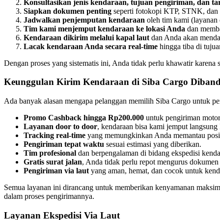
Konsultasikan jenis kendaraan, tujuan pengiriman, dan tar
Siapkan dokumen penting
seperti fotokopi KTP, STNK, da
Jadwalkan penjemputan kendaraan
oleh tim kami (layanan 
Tim kami menjemput kendaraan ke lokasi Anda
dan memba
Kendaraan dikirim melalui kapal laut
dan Anda akan mendap
Lacak kendaraan Anda secara real-time
hingga tiba di tuju
Dengan proses yang sistematis ini, Anda tidak perlu khawatir karena 
Keunggulan Kirim Kendaraan di Siba Cargo Dibandi
Ada banyak alasan mengapa pelanggan memilih Siba Cargo untuk pe
Promo Cashback hingga Rp200.000
untuk pengiriman motor 
Layanan door to door
, kendaraan bisa kami jemput langsung 
Tracking real-time
yang memungkinkan Anda memantau posisi
Pengiriman tepat waktu
sesuai estimasi yang diberikan.
Tim profesional
dan berpengalaman di bidang ekspedisi kenda
Gratis surat jalan
, Anda tidak perlu repot mengurus dokumen 
Pengiriman via laut
yang aman, hemat, dan cocok untuk kenda
Semua layanan ini dirancang untuk memberikan kenyamanan maksima
dalam proses pengirimannya.
Layanan Ekspedisi Via Laut