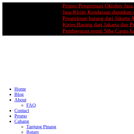
Promo Pengiriman Oktober Jasa Pindaha
Jasa Kirim Kendaraan dapatkan cashbac
Pengiriman barang dari Jakarta & Pekan
Kirim Barang dari Jakarta dan Pekanbar
Pembayaran resmi Siba Cargo hanya di 
Home
Blog
About
FAQ
Contact
Promo
Cabang
Tanjung Pinang
Batam