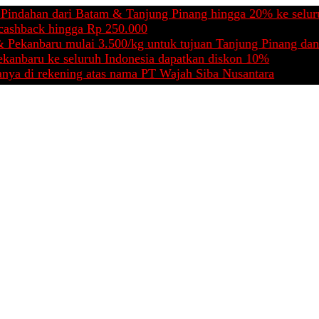
n dari Batam & Tanjung Pinang hingga 20% ke seluruh Indon
k hingga Rp 250.000
baru mulai 3.500/kg untuk tujuan Tanjung Pinang dan Batam
u ke seluruh Indonesia dapatkan diskon 10%
rekening atas nama PT Wajah Siba Nusantara