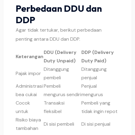
Perbedaan DDU dan
DDP
Agar tidak tertukar, berikut perbedaan
penting antara DDU dan DDP.
DDU (Delivery
DDP (Delivery
Keterangan
Duty Unpaid)
Duty Paid)
Ditanggung
Ditanggung
Pajak impor
pembeli
penjual
Administrasi
Pembeli
Penjual
bea cukai
mengurus sendiri
mengurus
Cocok
Transaksi
Pembeli yang
untuk
fleksibel
tidak ingin repot
Risiko biaya
Di sisi pembeli
Di sisi penjual
tambahan