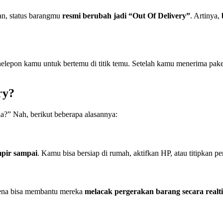
an, status barangmu
resmi berubah jadi “Out Of Delivery”
. Artinya,
nelepon kamu untuk bertemu di titik temu. Setelah kamu menerima pak
ry?
la?” Nah, berikut beberapa alasannya:
pir sampai
. Kamu bisa bersiap di rumah, aktifkan HP, atau titipkan 
arena bisa membantu mereka
melacak pergerakan barang secara realt