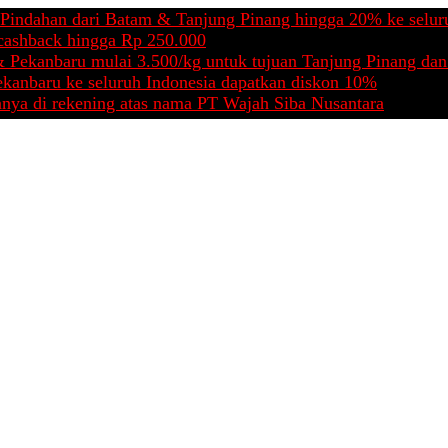
n dari Batam & Tanjung Pinang hingga 20% ke seluruh Indon
k hingga Rp 250.000
baru mulai 3.500/kg untuk tujuan Tanjung Pinang dan Batam
u ke seluruh Indonesia dapatkan diskon 10%
rekening atas nama PT Wajah Siba Nusantara