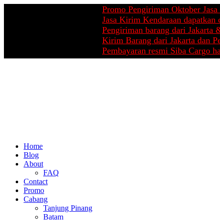
Promo Pengiriman Oktober Jasa Pindaha
Jasa Kirim Kendaraan dapatkan cashbac
Pengiriman barang dari Jakarta & Pekan
Kirim Barang dari Jakarta dan Pekanbar
Pembayaran resmi Siba Cargo hanya di 
Home
Blog
About
FAQ
Contact
Promo
Cabang
Tanjung Pinang
Batam