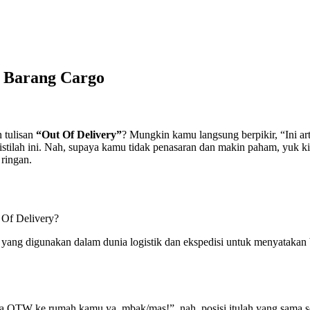
n Barang Cargo
 tulisan
“Out Of Delivery”
? Mungkin kamu langsung berpikir, “Ini a
 istilah ini. Nah, supaya kamu tidak penasaran dan makin paham, yuk k
 ringan.
t Of Delivery?
ah yang digunakan dalam dunia logistik dan ekspedisi untuk menyatak
ya OTW ke rumah kamu ya, mbak/mas!”, nah, posisi itulah yang sama s