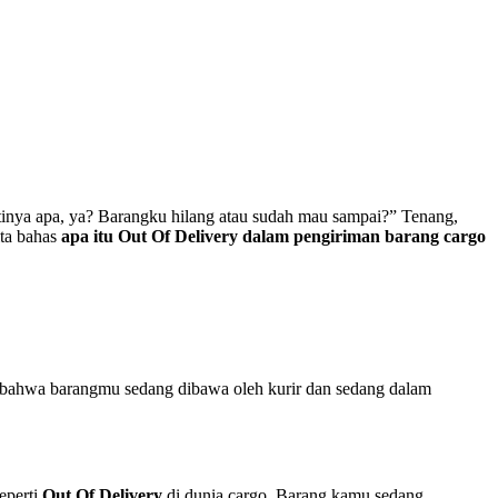
rtinya apa, ya? Barangku hilang atau sudah mau sampai?” Tenang,
ita bahas
apa itu Out Of Delivery dalam pengiriman barang cargo
an bahwa barangmu sedang dibawa oleh kurir dan sedang dalam
eperti
Out Of Delivery
di dunia cargo. Barang kamu sedang