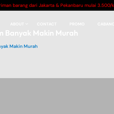
arang dari Jakarta & Pekanbaru mulai 3.500/kg untu
ABOUT
CONTACT
PROMO
CABAN
im Banyak Makin Murah
anyak Makin Murah