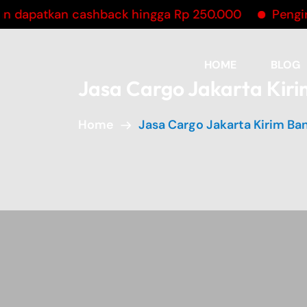
atkan cashback hingga Rp 250.000
Pengiriman b
HOME
BLOG
Jasa Cargo Jakarta Kir
Home
Jasa Cargo Jakarta Kirim B