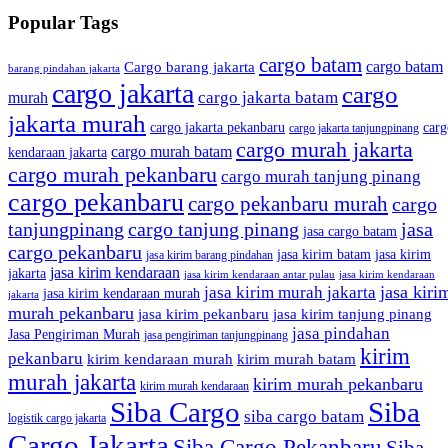
Popular Tags
cargo batam
cargo batam
Cargo barang jakarta
barang pindahan jakarta
cargo jakarta
cargo
cargo jakarta batam
murah
jakarta murah
cargo jakarta pekanbaru
carg
cargo jakarta tanjungpinang
cargo murah jakarta
cargo murah batam
kendaraan jakarta
cargo murah pekanbaru
cargo murah tanjung pinang
cargo pekanbaru
cargo pekanbaru murah
cargo
tanjungpinang
cargo tanjung pinang
jasa
jasa cargo batam
cargo pekanbaru
jasa kirim batam
jasa kirim
jasa kirim barang pindahan
jasa kirim kendaraan
jakarta
jasa kirim kendaraan antar pulau
jasa kirim kendaraan
jasa kiri
jasa kirim murah jakarta
jasa kirim kendaraan murah
jakarta
murah pekanbaru
jasa kirim pekanbaru
jasa kirim tanjung pinang
jasa pindahan
Jasa Pengiriman Murah
jasa pengiriman tanjungpinang
kirim
pekanbaru
kirim kendaraan murah
kirim murah batam
murah jakarta
kirim murah pekanbaru
kirim murah kendaraan
Siba Cargo
Siba
siba cargo batam
logistik cargo jakarta
Cargo Jakarta
Siba Cargo Pekanbaru
Siba