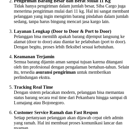
Pengiriman Barang Besar dan Berat Mulai 11 Kg
Tidak hanya pengiriman dalam jumlah besar, Siba Cargo juga
menerima pengiriman mulai dari 11 kg. Hal ini sangat memban
pelanggan yang ingin mengirim barang pindahan dalam jumlah
sedang, tanpa harus bingung mencari jasa kargo lain.
Layanan Lengkap (Door to Door & Port to Door)
Pelanggan bisa memilih apakah barang dijemput langsung ke
alamat (door to door) atau diantar ke pelabuhan (port to door).
Dengan begitu, proses lebih fleksibel sesuai kebutuhan.
Keamanan Terjamin
Semua barang dijamin aman sampai tujuan karena ditangani
oleh tim profesional dengan pengalaman bertahun-tahun. Selai
itu, tersedia
asuransi pengiriman
untuk memberikan
perlindungan ekstra.
Tracking Real Time
Dengan sistem pelacakan modern, pelanggan bisa memantau
status barang secara real time dari Pekanbaru hingga sampai di
Lumajang atau Bojonegoro.
Customer Service Ramah dan Fast Respon
Setiap pertanyaan pelanggan akan dijawab cepat oleh admin
yang ramah. Hal ini membuat proses komunikasi lancar dan
nyaman.