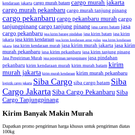
cargo murah jakarta
cargo murah batam
kendaraan jakarta
cargo murah pekanbaru
cargo murah tanjung pinang
cargo pekanbaru
cargo pekanbaru murah
cargo
tanjungpinang
cargo tanjung pinang
jasa
jasa cargo batam
cargo pekanbaru
jasa kirim batam
jasa kirim
jasa kirim barang pindahan
jasa kirim kendaraan
jakarta
jasa kirim kendaraan antar pulau
jasa kirim kendaraan
jasa kiri
jasa kirim murah jakarta
jasa kirim kendaraan murah
jakarta
murah pekanbaru
jasa kirim pekanbaru
jasa kirim tanjung pinang
jasa pindahan
Jasa Pengiriman Murah
jasa pengiriman tanjungpinang
kirim
pekanbaru
kirim kendaraan murah
kirim murah batam
murah jakarta
kirim murah pekanbaru
kirim murah kendaraan
Siba Cargo
Siba
siba cargo batam
logistik cargo jakarta
Cargo Jakarta
Siba Cargo Pekanbaru
Siba
Cargo Tanjungpinang
Kirim Banyak Makin Murah
Dapatkan promo pengiriman harga khusus untuk pengiriman diatas
100kg