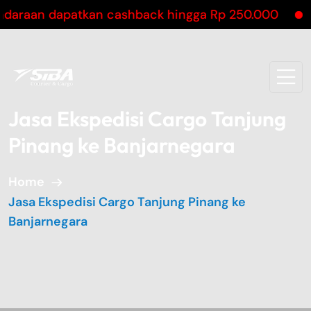
 dapatkan cashback hingga Rp 250.000
Pengirim
Jasa Ekspedisi Cargo Tanjung
Pinang ke Banjarnegara
Home
Jasa Ekspedisi Cargo Tanjung Pinang ke
Banjarnegara