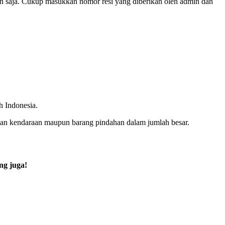
 saja. Cukup masukkan nomor resi yang diberikan oleh admin dan
h Indonesia.
riman kendaraan maupun barang pindahan dalam jumlah besar.
ng juga!