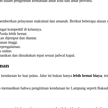
n dalam pengiriman kendaraan antar kota dan antar provinsi.
a memberikan pelayanan maksimal dan amanah. Berikut beberapa alasa
ngat kompetitif di kelasnya.
Anda lebih hemat.
an dijemput dan diantar.
anan tinggi.
berpengalaman.
 online.
rmasikan dan diusahakan tepat sesuai jadwal kapal.
Aman
 kendaraan ke luar pulau. Jalur ini bukan hanya
lebih hemat biaya
, t
o memastikan bahwa pengiriman kendaraan ke Lampung seperti Bakauhe