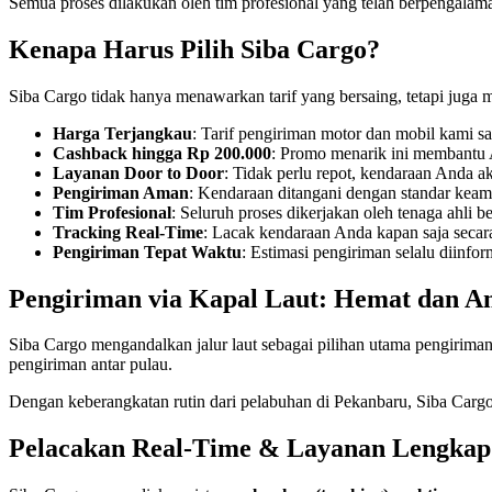
Semua proses dilakukan oleh tim profesional yang telah berpengalama
Kenapa Harus Pilih Siba Cargo?
Siba Cargo tidak hanya menawarkan tarif yang bersaing, tetapi jug
Harga Terjangkau
: Tarif pengiriman motor dan mobil kami sa
Cashback hingga Rp 200.000
: Promo menarik ini membantu 
Layanan Door to Door
: Tidak perlu repot, kendaraan Anda ak
Pengiriman Aman
: Kendaraan ditangani dengan standar keam
Tim Profesional
: Seluruh proses dikerjakan oleh tenaga ahli 
Tracking Real-Time
: Lacak kendaraan Anda kapan saja secara
Pengiriman Tepat Waktu
: Estimasi pengiriman selalu diinfo
Pengiriman via Kapal Laut: Hemat dan 
Siba Cargo mengandalkan jalur laut sebagai pilihan utama pengiriman
pengiriman antar pulau.
Dengan keberangkatan rutin dari pelabuhan di Pekanbaru, Siba Carg
Pelacakan Real-Time & Layanan Lengkap