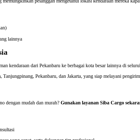
 memungkinkan pelanggan mengetahui lokasi kendaraan mereka kapan
an)
rang lainnya
sia
n kendaraan dari Pekanbaru ke berbagai kota besar lainnya di seluru
tam, Tanjungpinang, Pekanbaru, dan Jakarta, yang siap melayani pengi
iyono dengan mudah dan murah?
Gunakan layanan Siba Cargo sekara
sultasi