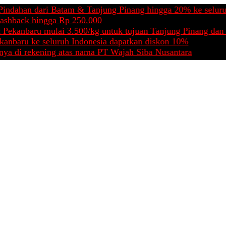
 dari Batam & Tanjung Pinang hingga 20% ke seluruh Indon
k hingga Rp 250.000
baru mulai 3.500/kg untuk tujuan Tanjung Pinang dan Batam 
 ke seluruh Indonesia dapatkan diskon 10%
ekening atas nama PT Wajah Siba Nusantara