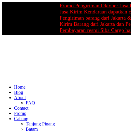
Promo Pengiriman Oktober Jasa Pindahan
Jasa Kirim Kendaraan dapatkan cashbac
Pengiriman barang dari Jakarta & Pekan
Kirim Barang dari Jakarta dan Pekanbaru
Pembayaran resmi Siba Cargo hanya di r
Home
Blog
About
FAQ
Contact
Promo
Cabang
Tanjung Pinang
Batam