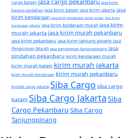
jasa cargo pekanbaru
cargo batam
jasa kirim
jasa
jasa kirim batam
jasa kirim jakarta
barang pindahan
kirim kendaraan
jasa kirim kendaraan antar pulau
jasa kirim
jasa kirim
jasa kirim kendaraan murah
kendaraan jakarta
jasa kirim murah pekanbaru
murah jakarta
jasa kirim pekanbaru
jasa kirim tanjung pinang
Jasa
jasa
Pengiriman Murah
jasa pengiriman tanjungpinang
pindahan pekanbaru
kirim kendaraan murah
kirim murah jakarta
kirim murah batam
kirim murah pekanbaru
kirim murah kendaraan
Siba Cargo
siba cargo
logistik cargo jakarta
Siba Cargo Jakarta
Siba
batam
Cargo Pekanbaru
Siba Cargo
Tanjungpinang