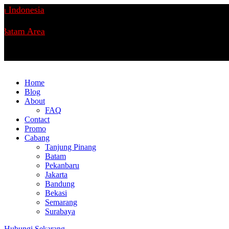
ndonesia
tam Area
Home
Blog
About
FAQ
Contact
Promo
Cabang
Tanjung Pinang
Batam
Pekanbaru
Jakarta
Bandung
Bekasi
Semarang
Surabaya
Hubungi Sekarang