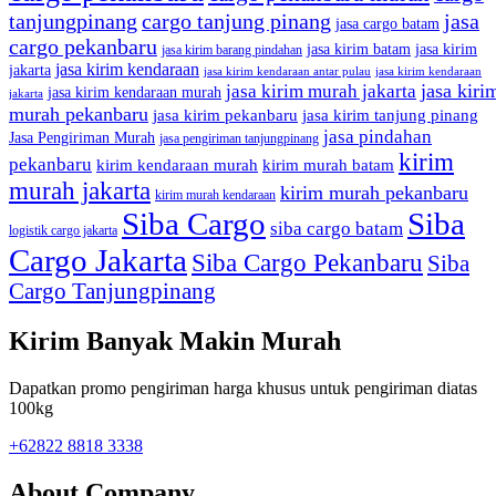
tanjungpinang
cargo tanjung pinang
jasa
jasa cargo batam
cargo pekanbaru
jasa kirim batam
jasa kirim
jasa kirim barang pindahan
jasa kirim kendaraan
jakarta
jasa kirim kendaraan antar pulau
jasa kirim kendaraan
jasa kiri
jasa kirim murah jakarta
jasa kirim kendaraan murah
jakarta
murah pekanbaru
jasa kirim pekanbaru
jasa kirim tanjung pinang
jasa pindahan
Jasa Pengiriman Murah
jasa pengiriman tanjungpinang
kirim
pekanbaru
kirim kendaraan murah
kirim murah batam
murah jakarta
kirim murah pekanbaru
kirim murah kendaraan
Siba Cargo
Siba
siba cargo batam
logistik cargo jakarta
Cargo Jakarta
Siba Cargo Pekanbaru
Siba
Cargo Tanjungpinang
Kirim Banyak Makin Murah
Dapatkan promo pengiriman harga khusus untuk pengiriman diatas
100kg
+62822 8818 3338
About Company