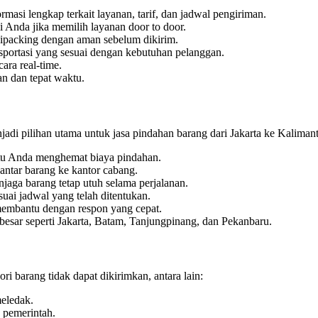
asi lengkap terkait layanan, tarif, dan jadwal pengiriman.
 Anda jika memilih layanan door to door.
ipacking dengan aman sebelum dikirim.
portasi yang sesuai dengan kebutuhan pelanggan.
ara real-time.
n dan tepat waktu.
i pilihan utama untuk jasa pindahan barang dari Jakarta ke Kaliman
tu Anda menghemat biaya pindahan.
antar barang ke kantor cabang.
aga barang tetap utuh selama perjalanan.
uai jadwal yang telah ditentukan.
 membantu dengan respon yang cepat.
besar seperti Jakarta, Batam, Tanjungpinang, dan Pekanbaru.
i barang tidak dapat dikirimkan, antara lain:
eledak.
n pemerintah.