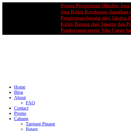
Promo Pengiriman Oktober Jasa Pinda
Jasa Kirim Kendaraan dapatkan cashb
Pengiriman barang dari Jakarta & Pek
Kirim Barang dari Jakarta dan Pekanb
Pembayaran resmi Siba Cargo hanya d
Home
Blog
About
FAQ
Contact
Promo
Cabang
Tanjung Pinang
Batam