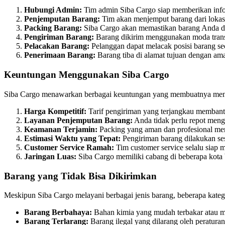
Hubungi Admin:
Tim admin Siba Cargo siap memberikan inform
Penjemputan Barang:
Tim akan menjemput barang dari lokasi
Packing Barang:
Siba Cargo akan memastikan barang Anda d
Pengiriman Barang:
Barang dikirim menggunakan moda trans
Pelacakan Barang:
Pelanggan dapat melacak posisi barang sec
Penerimaan Barang:
Barang tiba di alamat tujuan dengan ama
Keuntungan Menggunakan Siba Cargo
Siba Cargo menawarkan berbagai keuntungan yang membuatnya menjad
Harga Kompetitif:
Tarif pengiriman yang terjangkau memban
Layanan Penjemputan Barang:
Anda tidak perlu repot meng
Keamanan Terjamin:
Packing yang aman dan profesional menj
Estimasi Waktu yang Tepat:
Pengiriman barang dilakukan ses
Customer Service Ramah:
Tim customer service selalu siap
Jaringan Luas:
Siba Cargo memiliki cabang di beberapa kota 
Barang yang Tidak Bisa Dikirimkan
Meskipun Siba Cargo melayani berbagai jenis barang, beberapa kategor
Barang Berbahaya:
Bahan kimia yang mudah terbakar atau m
Barang Terlarang:
Barang ilegal yang dilarang oleh peratura