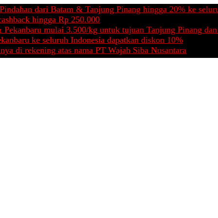
han dari Batam & Tanjung Pinang hingga 20% ke seluruh Ind
ack hingga Rp 250.000
anbaru mulai 3.500/kg untuk tujuan Tanjung Pinang dan Bata
aru ke seluruh Indonesia dapatkan diskon 10%
i rekening atas nama PT Wajah Siba Nusantara