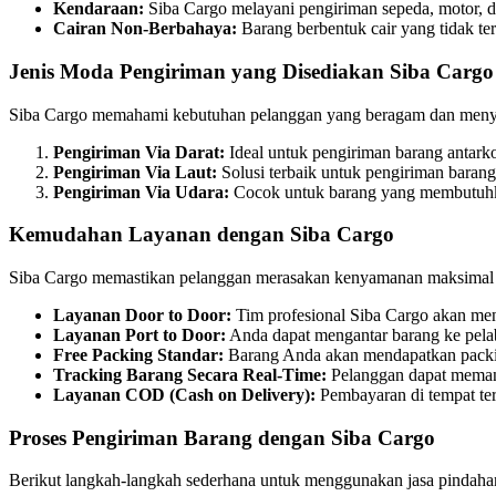
Kendaraan:
Siba Cargo melayani pengiriman sepeda, motor, da
Cairan Non-Berbahaya:
Barang berbentuk cair yang tidak te
Jenis Moda Pengiriman yang Disediakan Siba Cargo
Siba Cargo memahami kebutuhan pelanggan yang beragam dan menyedia
Pengiriman Via Darat:
Ideal untuk pengiriman barang antarko
Pengiriman Via Laut:
Solusi terbaik untuk pengiriman barang 
Pengiriman Via Udara:
Cocok untuk barang yang membutuhkan
Kemudahan Layanan dengan Siba Cargo
Siba Cargo memastikan pelanggan merasakan kenyamanan maksimal d
Layanan Door to Door:
Tim profesional Siba Cargo akan men
Layanan Port to Door:
Anda dapat mengantar barang ke pelab
Free Packing Standar:
Barang Anda akan mendapatkan packing
Tracking Barang Secara Real-Time:
Pelanggan dapat memant
Layanan COD (Cash on Delivery):
Pembayaran di tempat ter
Proses Pengiriman Barang dengan Siba Cargo
Berikut langkah-langkah sederhana untuk menggunakan jasa pindahan