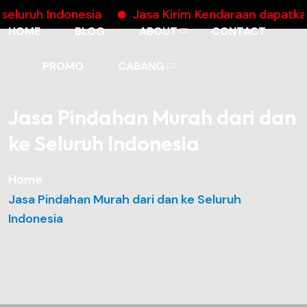
uh Indonesia
Jasa Kirim Kendaraan dapatkan ca
HOME
BLOG
ABOUT
CONTACT
PROMO
CABANG
Jasa Pindahan Murah dari dan
ke Seluruh Indonesia
Home
Jasa Pindahan Murah dari dan ke Seluruh
Indonesia