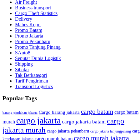
Air Freight
Business transport
Cargo Theft Statistics
Delivery
Mabes Kepri
Promo Batam
Promo Jakarta
Promo Pekanbaru
Promo Tanjung Pinang
SAuto8
Seputar Dunia Logistik
Shipping
Sibaku
Tak Berkategori
Tarif Pengiriman
Transport Logistics
Popular Tags
cargo batam
cargo batam
Cargo barang jakarta
barang pindahan jakarta
cargo jakarta
cargo
cargo jakarta batam
murah
jakarta murah
cargo jakarta pekanbaru
carg
cargo jakarta tanjungpinang
cargo murah jakarta
cargo murah batam
kendaraan jakarta