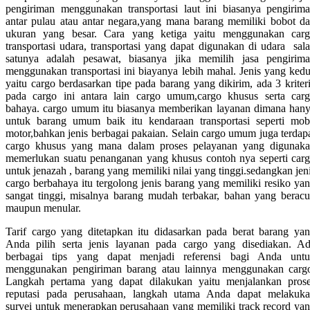
pengiriman menggunakan transportasi laut ini biasanya pengirim
antar pulau atau antar negara,yang mana barang memiliki bobot d
ukuran yang besar. Cara yang ketiga yaitu menggunakan car
transportasi udara, transportasi yang dapat digunakan di udara sal
satunya adalah pesawat, biasanya jika memilih jasa pengirim
menggunakan transportasi ini biayanya lebih mahal. Jenis yang ked
yaitu cargo berdasarkan tipe pada barang yang dikirim, ada 3 kriter
pada cargo ini antara lain cargo umum,cargo khusus serta car
bahaya. cargo umum itu biasanya memberikan layanan dimana han
untuk barang umum baik itu kendaraan transportasi seperti mob
motor,bahkan jenis berbagai pakaian. Selain cargo umum juga terdap
cargo khusus yang mana dalam proses pelayanan yang digunak
memerlukan suatu penanganan yang khusus contoh nya seperti car
untuk jenazah , barang yang memiliki nilai yang tinggi.sedangkan jen
cargo berbahaya itu tergolong jenis barang yang memiliki resiko ya
sangat tinggi, misalnya barang mudah terbakar, bahan yang berac
maupun menular.
Tarif cargo yang ditetapkan itu didasarkan pada berat barang ya
Anda pilih serta jenis layanan pada cargo yang disediakan. A
berbagai tips yang dapat menjadi referensi bagi Anda unt
menggunakan pengiriman barang atau lainnya menggunakan carg
Langkah pertama yang dapat dilakukan yaitu menjalankan pros
reputasi pada perusahaan, langkah utama Anda dapat melakuk
survei untuk menerapkan perusahaan yang memiliki track record ya