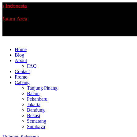
Indonesia
atam Area
Home
Blog
About
FAQ
Contact
Promo
Cabang
Tanjung Pinang
Batam
Pekanbaru
Jakarta
Bandung
Bekasi
Semarang
Surabaya
Hubungi Sekarang