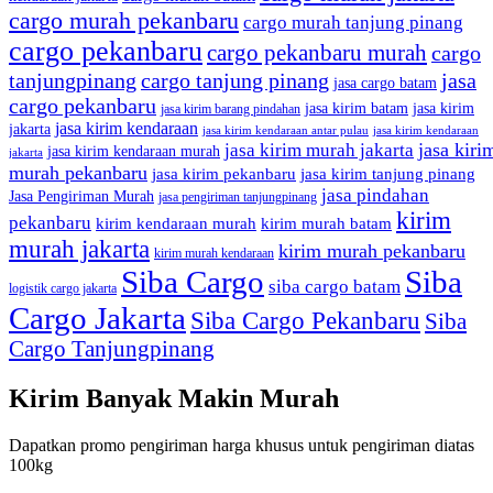
cargo murah pekanbaru
cargo murah tanjung pinang
cargo pekanbaru
cargo pekanbaru murah
cargo
tanjungpinang
cargo tanjung pinang
jasa
jasa cargo batam
cargo pekanbaru
jasa kirim batam
jasa kirim
jasa kirim barang pindahan
jasa kirim kendaraan
jakarta
jasa kirim kendaraan antar pulau
jasa kirim kendaraan
jasa kiri
jasa kirim murah jakarta
jasa kirim kendaraan murah
jakarta
murah pekanbaru
jasa kirim pekanbaru
jasa kirim tanjung pinang
jasa pindahan
Jasa Pengiriman Murah
jasa pengiriman tanjungpinang
kirim
pekanbaru
kirim kendaraan murah
kirim murah batam
murah jakarta
kirim murah pekanbaru
kirim murah kendaraan
Siba Cargo
Siba
siba cargo batam
logistik cargo jakarta
Cargo Jakarta
Siba Cargo Pekanbaru
Siba
Cargo Tanjungpinang
Kirim Banyak Makin Murah
Dapatkan promo pengiriman harga khusus untuk pengiriman diatas
100kg