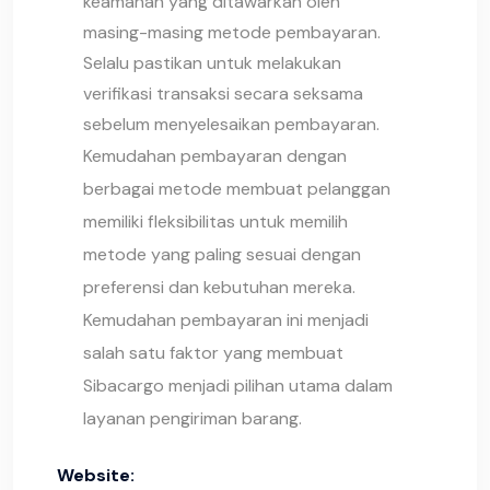
keamanan yang ditawarkan oleh
masing-masing metode pembayaran.
Selalu pastikan untuk melakukan
verifikasi transaksi secara seksama
sebelum menyelesaikan pembayaran.
Kemudahan pembayaran dengan
berbagai metode membuat pelanggan
memiliki fleksibilitas untuk memilih
metode yang paling sesuai dengan
preferensi dan kebutuhan mereka.
Kemudahan pembayaran ini menjadi
salah satu faktor yang membuat
Sibacargo menjadi pilihan utama dalam
layanan pengiriman barang.
Website: