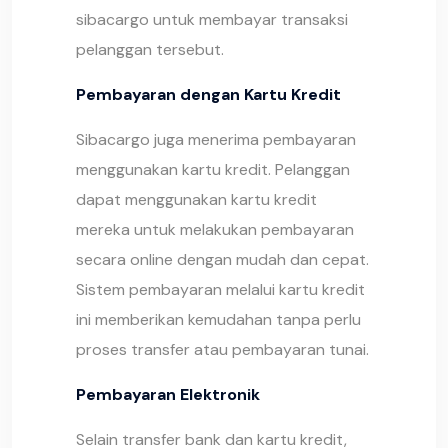
sibacargo untuk membayar transaksi
pelanggan tersebut.
Pembayaran dengan Kartu Kredit
Sibacargo juga menerima pembayaran
menggunakan kartu kredit. Pelanggan
dapat menggunakan kartu kredit
mereka untuk melakukan pembayaran
secara online dengan mudah dan cepat.
Sistem pembayaran melalui kartu kredit
ini memberikan kemudahan tanpa perlu
proses transfer atau pembayaran tunai.
Pembayaran Elektronik
Selain transfer bank dan kartu kredit,