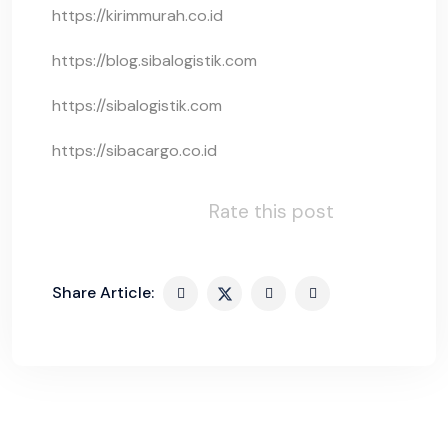
https://kirimmurah.co.id
https://blog.sibalogistik.com
https://sibalogistik.com
https://sibacargo.co.id
Rate this post
Share Article: