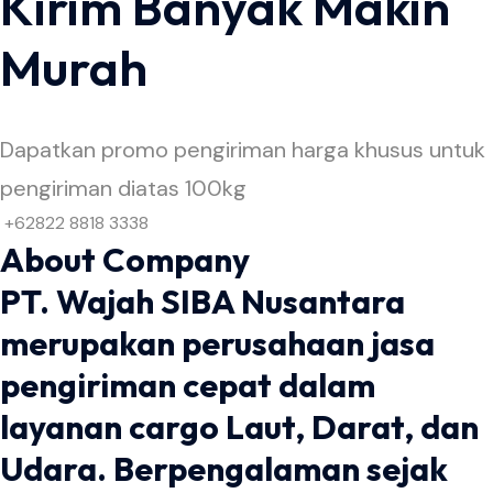
Kirim Banyak Makin
Murah
Dapatkan promo pengiriman harga khusus untuk
pengiriman diatas 100kg
+62822 8818 3338
About Company
PT. Wajah SIBA Nusantara
merupakan perusahaan jasa
pengiriman cepat dalam
layanan cargo Laut, Darat, dan
Udara. Berpengalaman sejak