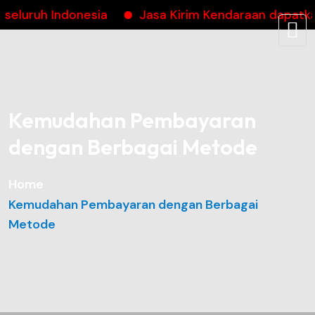
uh Indonesia
Jasa Kirim Kendaraan dapatkan c
Kemudahan Pembayaran
dengan Berbagai Metode
Home
Kemudahan Pembayaran dengan Berbagai
Metode