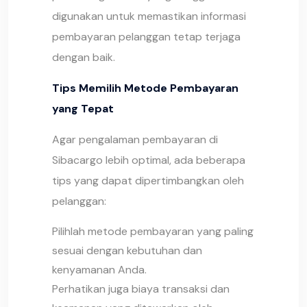
digunakan untuk memastikan informasi
pembayaran pelanggan tetap terjaga
dengan baik.
Tips Memilih Metode Pembayaran
yang Tepat
Agar pengalaman pembayaran di
Sibacargo lebih optimal, ada beberapa
tips yang dapat dipertimbangkan oleh
pelanggan:
Pilihlah metode pembayaran yang paling
sesuai dengan kebutuhan dan
kenyamanan Anda.
Perhatikan juga biaya transaksi dan