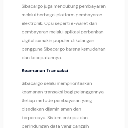
Sibacargo juga mendukung pembayaran
melalui berbagai platform pembayaran
elektronik. Opsi seperti e-wallet dan
pembayaran melalui aplikasi perbankan
digital semakin populer di kalangan
pengguna Sibacargo karena kemudahan
dan kecepatannya.
Keamanan Transaksi
Sibacargo selalu memprioritaskan
keamanan transaksi bagi pelanggannya.
Setiap metode pembayaran yang
disediakan dijamin aman dan
terpercaya. Sistem enkripsi dan
perlindungan data yang canggih