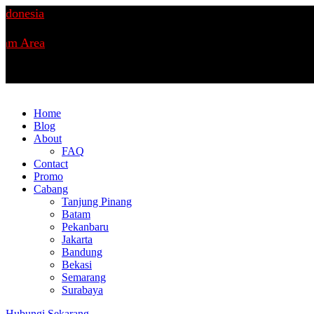
nesia
m Area
Home
Blog
About
FAQ
Contact
Promo
Cabang
Tanjung Pinang
Batam
Pekanbaru
Jakarta
Bandung
Bekasi
Semarang
Surabaya
Hubungi Sekarang