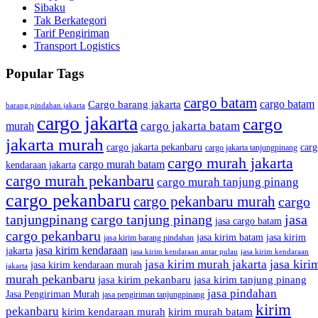
Sibaku
Tak Berkategori
Tarif Pengiriman
Transport Logistics
Popular Tags
cargo batam
cargo batam
Cargo barang jakarta
barang pindahan jakarta
cargo jakarta
cargo
cargo jakarta batam
murah
jakarta murah
cargo jakarta pekanbaru
carg
cargo jakarta tanjungpinang
cargo murah jakarta
cargo murah batam
kendaraan jakarta
cargo murah pekanbaru
cargo murah tanjung pinang
cargo pekanbaru
cargo pekanbaru murah
cargo
tanjungpinang
cargo tanjung pinang
jasa
jasa cargo batam
cargo pekanbaru
jasa kirim batam
jasa kirim
jasa kirim barang pindahan
jasa kirim kendaraan
jakarta
jasa kirim kendaraan antar pulau
jasa kirim kendaraan
jasa kiri
jasa kirim murah jakarta
jasa kirim kendaraan murah
jakarta
murah pekanbaru
jasa kirim pekanbaru
jasa kirim tanjung pinang
jasa pindahan
Jasa Pengiriman Murah
jasa pengiriman tanjungpinang
kirim
pekanbaru
kirim kendaraan murah
kirim murah batam