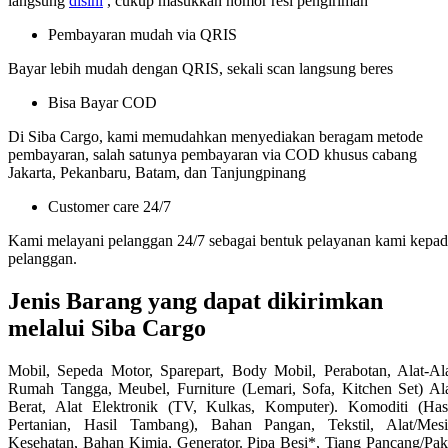
langsung
disini
, cukup masukkan nomor resi pengiriman
Pembayaran mudah via QRIS
Bayar lebih mudah dengan QRIS, sekali scan langsung beres
Bisa Bayar COD
Di Siba Cargo, kami memudahkan menyediakan beragam metode
pembayaran, salah satunya pembayaran via COD khusus cabang
Jakarta, Pekanbaru, Batam, dan Tanjungpinang
Customer care 24/7
Kami melayani pelanggan 24/7 sebagai bentuk pelayanan kami kepa
pelanggan.
Jenis Barang yang dapat dikirimkan
melalui Siba Cargo
Mobil, Sepeda Motor, Sparepart, Body Mobil, Perabotan, Alat-Al
Rumah Tangga, Meubel, Furniture (Lemari, Sofa, Kitchen Set) Al
Berat, Alat Elektronik (TV, Kulkas, Komputer). Komoditi (Has
Pertanian, Hasil Tambang), Bahan Pangan, Tekstil, Alat/Mes
Kesehatan, Bahan Kimia, Generator. Pipa Besi*, Tiang Pancang/Pa