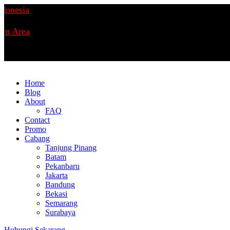
esia
Area
Home
Blog
About
FAQ
Contact
Promo
Cabang
Tanjung Pinang
Batam
Pekanbaru
Jakarta
Bandung
Bekasi
Semarang
Surabaya
Hubungi Sekarang