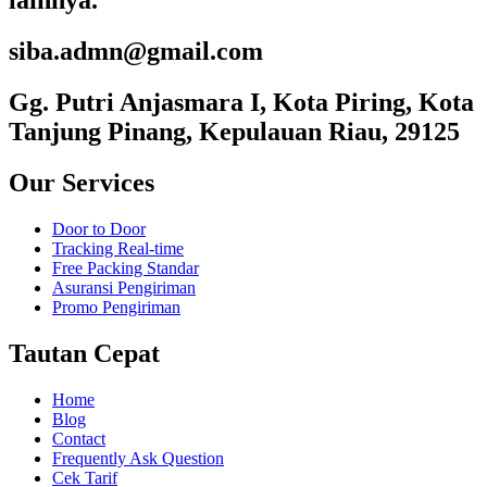
lainnya.
siba.admn@gmail.com
Gg. Putri Anjasmara I, Kota Piring, Kota
Tanjung Pinang, Kepulauan Riau, 29125
Our Services
Door to Door
Tracking Real-time
Free Packing Standar
Asuransi Pengiriman
Promo Pengiriman
Tautan Cepat
Home
Blog
Contact
Frequently Ask Question
Cek Tarif