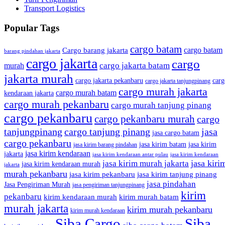
Transport Logistics
Popular Tags
cargo batam
cargo batam
Cargo barang jakarta
barang pindahan jakarta
cargo jakarta
cargo
cargo jakarta batam
murah
jakarta murah
cargo jakarta pekanbaru
carg
cargo jakarta tanjungpinang
cargo murah jakarta
cargo murah batam
kendaraan jakarta
cargo murah pekanbaru
cargo murah tanjung pinang
cargo pekanbaru
cargo pekanbaru murah
cargo
tanjungpinang
cargo tanjung pinang
jasa
jasa cargo batam
cargo pekanbaru
jasa kirim batam
jasa kirim
jasa kirim barang pindahan
jasa kirim kendaraan
jakarta
jasa kirim kendaraan antar pulau
jasa kirim kendaraan
jasa kiri
jasa kirim murah jakarta
jasa kirim kendaraan murah
jakarta
murah pekanbaru
jasa kirim pekanbaru
jasa kirim tanjung pinang
jasa pindahan
Jasa Pengiriman Murah
jasa pengiriman tanjungpinang
kirim
pekanbaru
kirim kendaraan murah
kirim murah batam
murah jakarta
kirim murah pekanbaru
kirim murah kendaraan
Siba Cargo
Siba