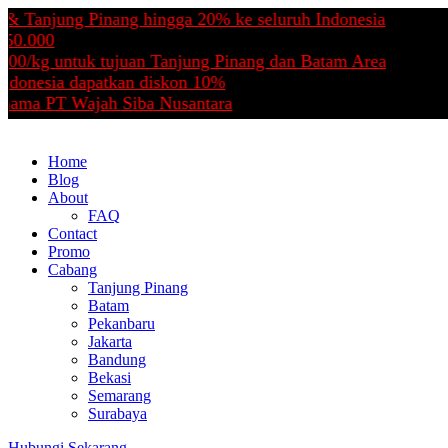
anjung Pinang hingga 20% ke seluruh Indonesia
000
kg untuk tujuan Tanjung Pinang dan Batam Area
nesia dapatkan diskon 10%
a PT Wajah Siba Nusantara
Home
Blog
About
FAQ
Contact
Promo
Cabang
Tanjung Pinang
Batam
Pekanbaru
Jakarta
Bandung
Bekasi
Semarang
Surabaya
Hubungi Sekarang