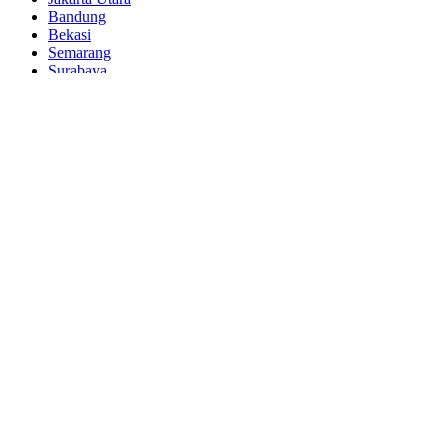
Bandung
Bekasi
Semarang
Surabaya
Kirim Murah, Siba Cargo
@2025. All Rights Reserved.
Privacy & Terms.
FAQ
Contact Us
Butuh bantuan?
Chat
dengan kami
Start a Conversation
Hi! Klik salah satu nomor customer service kami untuk chat di
WhatsApp
Tim kami akan segera membalas dalam beberapa menit.
Sri Mulyati
SPV Marketing
Zilla
Manager Marketing