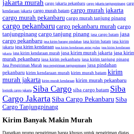
jakarta murah
cargo jakarta pekanbaru
carg
cargo jakarta tanjungpinang
cargo murah jakarta
cargo murah batam
kendaraan jakarta
cargo murah pekanbaru
cargo murah tanjung pinang
cargo pekanbaru
cargo pekanbaru murah
cargo
tanjungpinang
cargo tanjung pinang
jasa
jasa cargo batam
cargo pekanbaru
jasa kirim batam
jasa kirim
jasa kirim barang pindahan
jasa kirim kendaraan
jakarta
jasa kirim kendaraan antar pulau
jasa kirim kendaraan
jasa kiri
jasa kirim murah jakarta
jasa kirim kendaraan murah
jakarta
murah pekanbaru
jasa kirim pekanbaru
jasa kirim tanjung pinang
jasa pindahan
Jasa Pengiriman Murah
jasa pengiriman tanjungpinang
kirim
pekanbaru
kirim kendaraan murah
kirim murah batam
murah jakarta
kirim murah pekanbaru
kirim murah kendaraan
Siba Cargo
Siba
siba cargo batam
logistik cargo jakarta
Cargo Jakarta
Siba Cargo Pekanbaru
Siba
Cargo Tanjungpinang
K
i
r
i
m
B
a
n
y
a
k
M
a
k
i
n
M
u
r
a
h
Dapatkan promo pengiriman harga khusus untuk pengiriman diatas