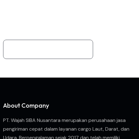
M
u
r
a
h
Dapatkan promo pengiriman harga khusus untuk
pengiriman diatas 100kg
+62822 8818 3338
About Company
PT. Wajah SIBA Nusantara merupakan perusahaan jasa
pengiriman cepat dalam layanan cargo Laut, Darat, dan
Udara. Berpengalaman sejak 2017 dan telah memiliki