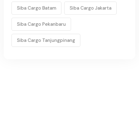
Siba Cargo Batam
Siba Cargo Jakarta
Siba Cargo Pekanbaru
Siba Cargo Tanjungpinang
K
i
r
i
m
B
a
n
y
a
k
M
a
k
i
n