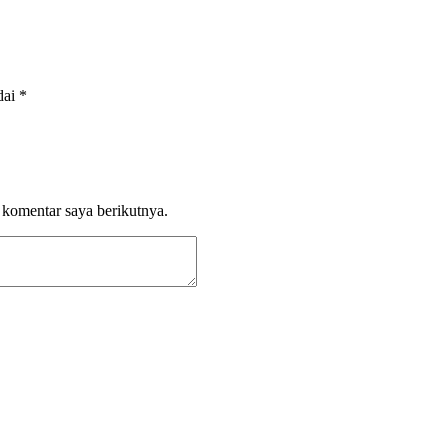
dai
*
 komentar saya berikutnya.