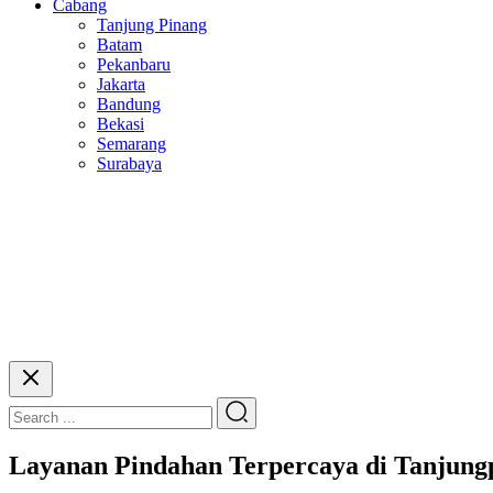
Cabang
Tanjung Pinang
Batam
Pekanbaru
Jakarta
Bandung
Bekasi
Semarang
Surabaya
Layanan Pindahan Terpercaya di Tanjung