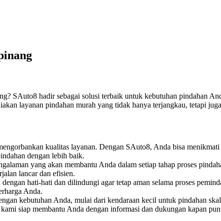
pinang
ang? SAuto8 hadir sebagai solusi terbaik untuk kebutuhan pindahan 
iakan layanan pindahan murah yang tidak hanya terjangkau, tetapi 
 mengorbankan kualitas layanan. Dengan SAuto8, Anda bisa menikmati j
ndahan dengan lebih baik.
erpengalaman yang akan membantu Anda dalam setiap tahap proses pinda
jalan lancar dan efisien.
 dengan hati-hati dan dilindungi agar tetap aman selama proses pem
erharga Anda.
ngan kebutuhan Anda, mulai dari kendaraan kecil untuk pindahan skala
n kami siap membantu Anda dengan informasi dan dukungan kapan pun 