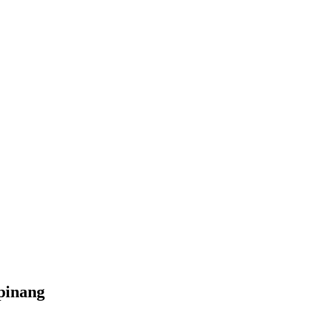
pinang