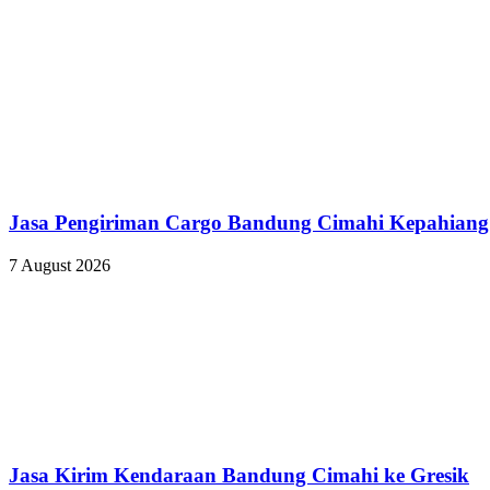
Jasa Pengiriman Cargo Bandung Cimahi Kepahiang
7 August 2026
Jasa Kirim Kendaraan Bandung Cimahi ke Gresik