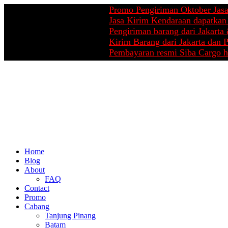
Promo Pengiriman Oktober Jasa Pind
Jasa Kirim Kendaraan dapatkan cash
Pengiriman barang dari Jakarta & Pe
Kirim Barang dari Jakarta dan Pekan
Pembayaran resmi Siba Cargo hanya d
Home
Blog
About
FAQ
Contact
Promo
Cabang
Tanjung Pinang
Batam