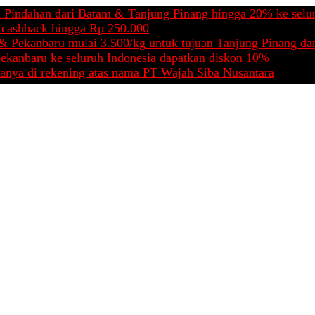
ahan dari Batam & Tanjung Pinang hingga 20% ke seluruh In
back hingga Rp 250.000
kanbaru mulai 3.500/kg untuk tujuan Tanjung Pinang dan Bat
baru ke seluruh Indonesia dapatkan diskon 10%
i rekening atas nama PT Wajah Siba Nusantara