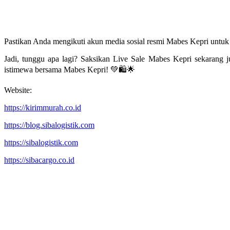
Pastikan Anda mengikuti akun media sosial resmi Mabes Kepri untuk
Jadi, tunggu apa lagi? Saksikan Live Sale Mabes Kepri sekarang 
istimewa bersama Mabes Kepri! 💚🛍️🌟
Website:
https://kirimmurah.co.id
https://blog.sibalogistik.com
https://sibalogistik.com
https://sibacargo.co.id