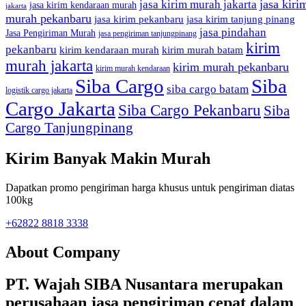
jasa kiri
jasa kirim murah jakarta
jasa kirim kendaraan murah
jakarta
murah pekanbaru
jasa kirim pekanbaru
jasa kirim tanjung pinang
jasa pindahan
Jasa Pengiriman Murah
jasa pengiriman tanjungpinang
kirim
pekanbaru
kirim kendaraan murah
kirim murah batam
murah jakarta
kirim murah pekanbaru
kirim murah kendaraan
Siba Cargo
Siba
siba cargo batam
logistik cargo jakarta
Cargo Jakarta
Siba Cargo Pekanbaru
Siba
Cargo Tanjungpinang
Kirim Banyak Makin Murah
Dapatkan promo pengiriman harga khusus untuk pengiriman diatas
100kg
+62822 8818 3338
About Company
PT. Wajah SIBA Nusantara merupakan
perusahaan jasa pengiriman cepat dalam