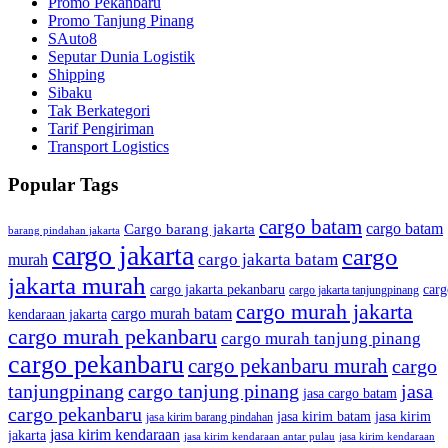
Promo Pekanbaru
Promo Tanjung Pinang
SAuto8
Seputar Dunia Logistik
Shipping
Sibaku
Tak Berkategori
Tarif Pengiriman
Transport Logistics
Popular Tags
cargo batam
cargo batam
Cargo barang jakarta
barang pindahan jakarta
cargo jakarta
cargo
cargo jakarta batam
murah
jakarta murah
cargo jakarta pekanbaru
carg
cargo jakarta tanjungpinang
cargo murah jakarta
cargo murah batam
kendaraan jakarta
cargo murah pekanbaru
cargo murah tanjung pinang
cargo pekanbaru
cargo pekanbaru murah
cargo
tanjungpinang
cargo tanjung pinang
jasa
jasa cargo batam
cargo pekanbaru
jasa kirim batam
jasa kirim
jasa kirim barang pindahan
jasa kirim kendaraan
jakarta
jasa kirim kendaraan antar pulau
jasa kirim kendaraan