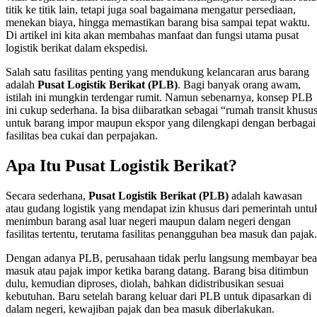
titik ke titik lain, tetapi juga soal bagaimana mengatur persediaan,
menekan biaya, hingga memastikan barang bisa sampai tepat waktu.
Di artikel ini kita akan membahas manfaat dan fungsi utama pusat
logistik berikat dalam ekspedisi.
Salah satu fasilitas penting yang mendukung kelancaran arus barang
adalah
Pusat Logistik Berikat (PLB)
. Bagi banyak orang awam,
istilah ini mungkin terdengar rumit. Namun sebenarnya, konsep PLB
ini cukup sederhana. Ia bisa diibaratkan sebagai “rumah transit khusu
untuk barang impor maupun ekspor yang dilengkapi dengan berbagai
fasilitas bea cukai dan perpajakan.
Apa Itu Pusat Logistik Berikat?
Secara sederhana,
Pusat Logistik Berikat (PLB)
adalah kawasan
atau gudang logistik yang mendapat izin khusus dari pemerintah untu
menimbun barang asal luar negeri maupun dalam negeri dengan
fasilitas tertentu, terutama fasilitas penangguhan bea masuk dan pajak.
Dengan adanya PLB, perusahaan tidak perlu langsung membayar bea
masuk atau pajak impor ketika barang datang. Barang bisa ditimbun
dulu, kemudian diproses, diolah, bahkan didistribusikan sesuai
kebutuhan. Baru setelah barang keluar dari PLB untuk dipasarkan di
dalam negeri, kewajiban pajak dan bea masuk diberlakukan.