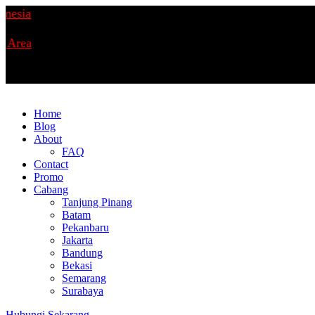
Home
Blog
About
FAQ
Contact
Promo
Cabang
Tanjung Pinang
Batam
Pekanbaru
Jakarta
Bandung
Bekasi
Semarang
Surabaya
Hubungi Sekarang