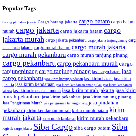
Popular Tags
cargo batam
cargo batam
Cargo barang jakarta
barang pindahan jakarta
cargo jakarta
cargo
cargo jakarta batam
murah
jakarta murah
cargo jakarta pekanbaru
carg
cargo jakarta tanjungpinang
cargo murah jakarta
cargo murah batam
kendaraan jakarta
cargo murah pekanbaru
cargo murah tanjung pinang
cargo pekanbaru
cargo pekanbaru murah
cargo
tanjungpinang
cargo tanjung pinang
jasa
jasa cargo batam
cargo pekanbaru
jasa kirim batam
jasa kirim
jasa kirim barang pindahan
jasa kirim kendaraan
jakarta
jasa kirim kendaraan antar pulau
jasa kirim kendaraan
jasa kiri
jasa kirim murah jakarta
jasa kirim kendaraan murah
jakarta
murah pekanbaru
jasa kirim pekanbaru
jasa kirim tanjung pinang
jasa pindahan
Jasa Pengiriman Murah
jasa pengiriman tanjungpinang
kirim
pekanbaru
kirim kendaraan murah
kirim murah batam
murah jakarta
kirim murah pekanbaru
kirim murah kendaraan
Siba Cargo
Siba
siba cargo batam
logistik cargo jakarta