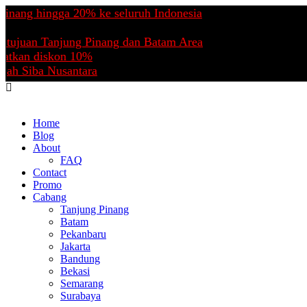
g hingga 20% ke seluruh Indonesia
juan Tanjung Pinang dan Batam Area
an diskon 10%
Siba Nusantara
Home
Blog
About
FAQ
Contact
Promo
Cabang
Tanjung Pinang
Batam
Pekanbaru
Jakarta
Bandung
Bekasi
Semarang
Surabaya