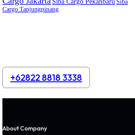
Cargo Jakarta
Siba Cargo Pekanbaru
Siba
Cargo Tanjungpinang
Kirim Banyak Makin Murah
Dapatkan promo pengiriman harga khusus untuk pengirima
diatas 100kg
+62822 8818 3338
About Company