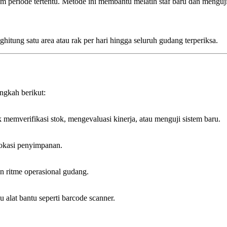
m periode tertentu. Metode ini membantu melatih staf baru dan menguji
itung satu area atau rak per hari hingga seluruh gudang terperiksa.
ngkah berikut:
emverifikasi stok, mengevaluasi kinerja, atau menguji sistem baru.
lokasi penyimpanan.
 ritme operasional gudang.
alat bantu seperti barcode scanner.