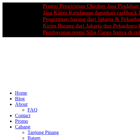
Promo Pengiriman Oktober Jasa Pindahan dari Ba
Jasa Kirim Kendaraan dapatkan cashback hingga 
Pengiriman barang dari Jakarta & Pekanbaru mula
Kirim Barang dari Jakarta dan Pekanbaru ke selur
Pembayaran resmi Siba Cargo hanya di rekening a
Home
Blog
About
FAQ
Contact
Promo
Cabang
Tanjung Pinang
Batam