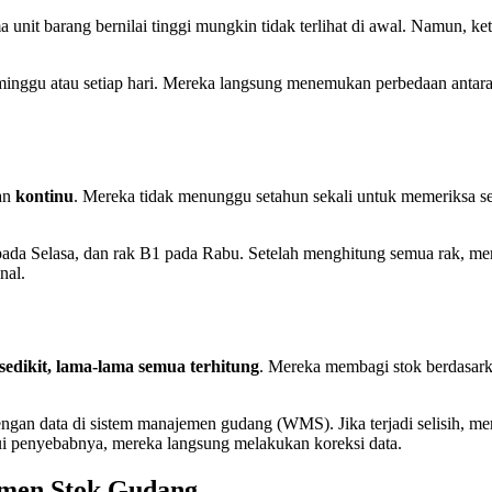
ima unit barang bernilai tinggi mungkin tidak terlihat di awal. Namun,
 minggu atau setiap hari. Mereka langsung menemukan perbedaan antara
an
kontinu
. Mereka tidak menunggu setahun sekali untuk memeriksa s
da Selasa, dan rak B1 pada Rabu. Setelah menghitung semua rak, mere
nal.
 sedikit, lama-lama semua terhitung
. Mereka membagi stok berdasark
ngan data di sistem manajemen gudang (WMS). Jika terjadi selisih, m
hui penyebabnya, mereka langsung melakukan koreksi data.
emen Stok Gudang