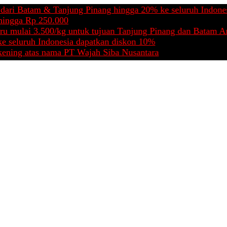
tam & Tanjung Pinang hingga 20% ke seluruh Indonesia
Rp 250.000
i 3.500/kg untuk tujuan Tanjung Pinang dan Batam Area
uh Indonesia dapatkan diskon 10%
tas nama PT Wajah Siba Nusantara