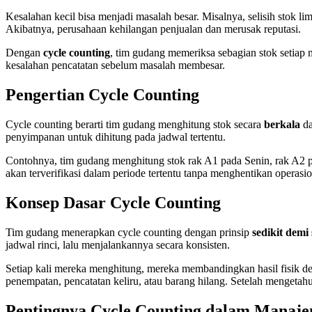
Kesalahan kecil bisa menjadi masalah besar. Misalnya, selisih stok l
Akibatnya, perusahaan kehilangan penjualan dan merusak reputasi.
Dengan
cycle counting
, tim gudang memeriksa sebagian stok setiap
kesalahan pencatatan sebelum masalah membesar.
Pengertian Cycle Counting
Cycle counting berarti tim gudang menghitung stok secara
berkala
d
penyimpanan untuk dihitung pada jadwal tertentu.
Contohnya, tim gudang menghitung stok rak A1 pada Senin, rak A2 pa
akan terverifikasi dalam periode tertentu tanpa menghentikan operasio
Konsep Dasar Cycle Counting
Tim gudang menerapkan cycle counting dengan prinsip
sedikit demi
jadwal rinci, lalu menjalankannya secara konsisten.
Setiap kali mereka menghitung, mereka membandingkan hasil fisik de
penempatan, pencatatan keliru, atau barang hilang. Setelah mengeta
Pentingnya Cycle Counting dalam Manaj