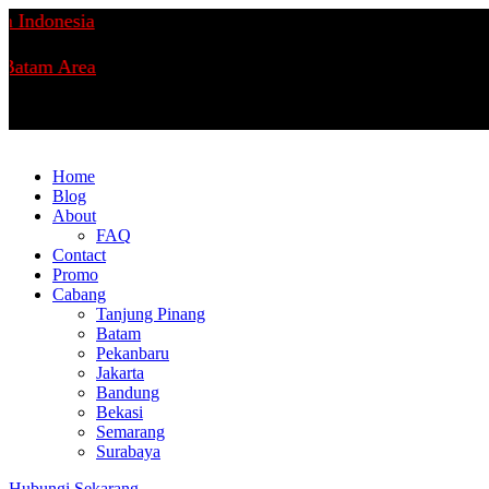
ndonesia
tam Area
Home
Blog
About
FAQ
Contact
Promo
Cabang
Tanjung Pinang
Batam
Pekanbaru
Jakarta
Bandung
Bekasi
Semarang
Surabaya
Hubungi Sekarang