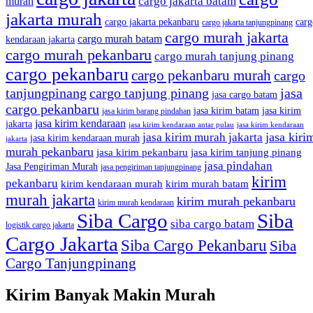
cargo jakarta batam
murah
jakarta murah
cargo jakarta pekanbaru
carg
cargo jakarta tanjungpinang
cargo murah jakarta
cargo murah batam
kendaraan jakarta
cargo murah pekanbaru
cargo murah tanjung pinang
cargo pekanbaru
cargo pekanbaru murah
cargo
tanjungpinang
cargo tanjung pinang
jasa
jasa cargo batam
cargo pekanbaru
jasa kirim batam
jasa kirim
jasa kirim barang pindahan
jasa kirim kendaraan
jakarta
jasa kirim kendaraan antar pulau
jasa kirim kendaraan
jasa kiri
jasa kirim murah jakarta
jasa kirim kendaraan murah
jakarta
murah pekanbaru
jasa kirim pekanbaru
jasa kirim tanjung pinang
jasa pindahan
Jasa Pengiriman Murah
jasa pengiriman tanjungpinang
kirim
pekanbaru
kirim kendaraan murah
kirim murah batam
murah jakarta
kirim murah pekanbaru
kirim murah kendaraan
Siba Cargo
Siba
siba cargo batam
logistik cargo jakarta
Cargo Jakarta
Siba Cargo Pekanbaru
Siba
Cargo Tanjungpinang
Kirim Banyak Makin Murah