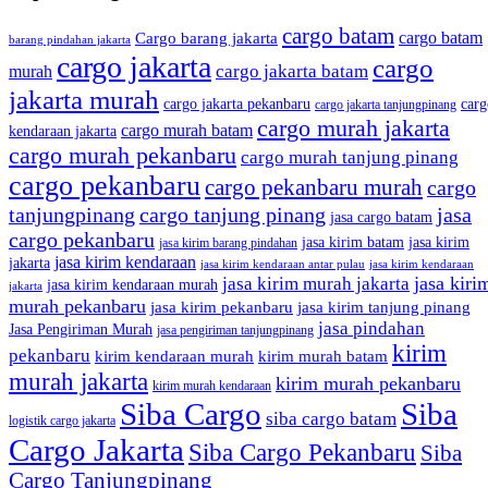
cargo batam
cargo batam
Cargo barang jakarta
barang pindahan jakarta
cargo jakarta
cargo
cargo jakarta batam
murah
jakarta murah
cargo jakarta pekanbaru
carg
cargo jakarta tanjungpinang
cargo murah jakarta
cargo murah batam
kendaraan jakarta
cargo murah pekanbaru
cargo murah tanjung pinang
cargo pekanbaru
cargo pekanbaru murah
cargo
tanjungpinang
cargo tanjung pinang
jasa
jasa cargo batam
cargo pekanbaru
jasa kirim batam
jasa kirim
jasa kirim barang pindahan
jasa kirim kendaraan
jakarta
jasa kirim kendaraan antar pulau
jasa kirim kendaraan
jasa kiri
jasa kirim murah jakarta
jasa kirim kendaraan murah
jakarta
murah pekanbaru
jasa kirim pekanbaru
jasa kirim tanjung pinang
jasa pindahan
Jasa Pengiriman Murah
jasa pengiriman tanjungpinang
kirim
pekanbaru
kirim kendaraan murah
kirim murah batam
murah jakarta
kirim murah pekanbaru
kirim murah kendaraan
Siba Cargo
Siba
siba cargo batam
logistik cargo jakarta
Cargo Jakarta
Siba Cargo Pekanbaru
Siba
Cargo Tanjungpinang