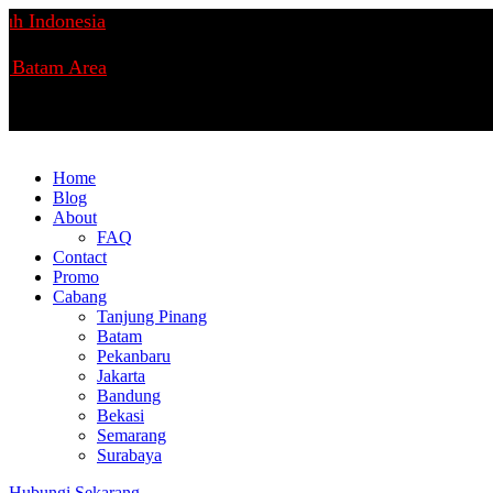
Indonesia
Batam Area
Home
Blog
About
FAQ
Contact
Promo
Cabang
Tanjung Pinang
Batam
Pekanbaru
Jakarta
Bandung
Bekasi
Semarang
Surabaya
Hubungi Sekarang