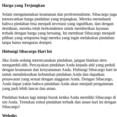
Harga yang Terjangkau
Selain mengutamakan keamanan dan profesionalisme, Sibacargo juga
menawarkan harga pindahan yang terjangkau. Mereka memahami
bahwa pindahan bisa menjadi investasi yang signifikan, dan dengan
demikian, mereka telah berkomitmen untuk memberikan layanan
terbaik dengan harga yang bersaing. Ini membuat Sibacargo menjadi
pilihan yang sempurna bagi mereka yang ingin melakukan pindahan
tanpa harus menguras dompet.
Hubungi Sibacargo Hari Ini
Jika Anda sedang merencanakan pindahan, jangan biarkan stres
mengambil alih. Percayakan pindahan Anda kepada ahli yang peduli
dengan keamanan dan kenyamanan Anda. Hubungi Sibacargo hari in
untuk mendiskusikan kebutuhan pindahan Anda dan dapatkan
penawaran yang sesuai dengan anggaran Anda. Dengan Sibacargo,
Anda dapat yakin bahwa pindahan Anda akan menjadi pengalaman
yang jauh lebih lancar dan aman.
Pindahan bukan lagi mimpi buruk ketika Anda memiliki Sibacargo di
sisi Anda. Temukan solusi pindahan terbaik dan aman hari ini dengan
Sibacargo!
Website: