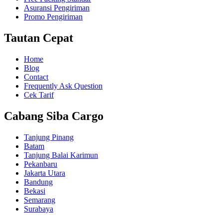
Asuransi Pengiriman
Promo Pengiriman
Tautan Cepat
Home
Blog
Contact
Frequently Ask Question
Cek Tarif
Cabang Siba Cargo
Tanjung Pinang
Batam
Tanjung Balai Karimun
Pekanbaru
Jakarta Utara
Bandung
Bekasi
Semarang
Surabaya