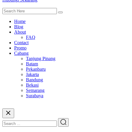
Home
Blog
About
FAQ
Contact
Promo
Cabang
Tanjung Pinang
Batam
Pekanbaru
Jakarta
Bandung
Bekasi
Semarang
Surabaya