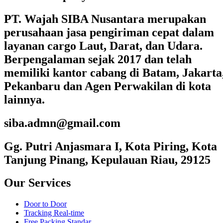
PT. Wajah SIBA Nusantara merupakan
perusahaan jasa pengiriman cepat dalam
layanan cargo Laut, Darat, dan Udara.
Berpengalaman sejak 2017 dan telah
memiliki kantor cabang di Batam, Jakarta
Pekanbaru dan Agen Perwakilan di kota
lainnya.
siba.admn@gmail.com
Gg. Putri Anjasmara I, Kota Piring, Kota
Tanjung Pinang, Kepulauan Riau, 29125
Our Services
Door to Door
Tracking Real-time
Free Packing Standar