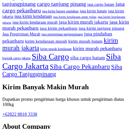
tanjungpinang
cargo tanjung pinang
jasa
jasa cargo batam
cargo pekanbaru
jasa kirim batam
jasa kirim
jasa kirim barang pindahan
jasa kirim kendaraan
jakarta
jasa kirim kendaraan antar pulau
jasa kirim kendaraan
jasa kiri
jasa kirim murah jakarta
jasa kirim kendaraan murah
jakarta
murah pekanbaru
jasa kirim pekanbaru
jasa kirim tanjung pinang
jasa pindahan
Jasa Pengiriman Murah
jasa pengiriman tanjungpinang
kirim
pekanbaru
kirim kendaraan murah
kirim murah batam
murah jakarta
kirim murah pekanbaru
kirim murah kendaraan
Siba Cargo
Siba
siba cargo batam
logistik cargo jakarta
Cargo Jakarta
Siba Cargo Pekanbaru
Siba
Cargo Tanjungpinang
Kirim Banyak Makin Murah
Dapatkan promo pengiriman harga khusus untuk pengiriman diatas
100kg
+62822 8818 3338
About Company