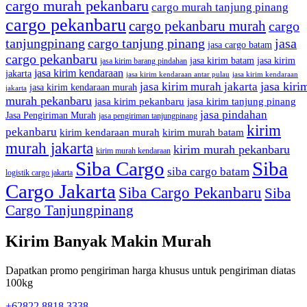
cargo murah pekanbaru
cargo murah tanjung pinang
cargo pekanbaru
cargo pekanbaru murah
cargo
tanjungpinang
cargo tanjung pinang
jasa
jasa cargo batam
cargo pekanbaru
jasa kirim batam
jasa kirim
jasa kirim barang pindahan
jasa kirim kendaraan
jakarta
jasa kirim kendaraan antar pulau
jasa kirim kendaraan
jasa kiri
jasa kirim murah jakarta
jasa kirim kendaraan murah
jakarta
murah pekanbaru
jasa kirim pekanbaru
jasa kirim tanjung pinang
jasa pindahan
Jasa Pengiriman Murah
jasa pengiriman tanjungpinang
kirim
pekanbaru
kirim kendaraan murah
kirim murah batam
murah jakarta
kirim murah pekanbaru
kirim murah kendaraan
Siba Cargo
Siba
siba cargo batam
logistik cargo jakarta
Cargo Jakarta
Siba Cargo Pekanbaru
Siba
Cargo Tanjungpinang
Kirim Banyak Makin Murah
Dapatkan promo pengiriman harga khusus untuk pengiriman diatas
100kg
+62822 8818 3338