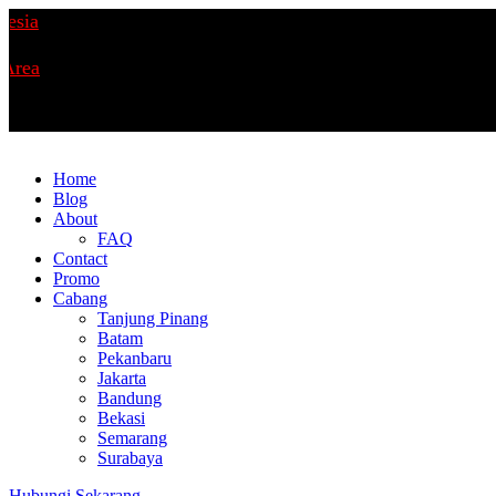
ia
ea
Home
Blog
About
FAQ
Contact
Promo
Cabang
Tanjung Pinang
Batam
Pekanbaru
Jakarta
Bandung
Bekasi
Semarang
Surabaya
Hubungi Sekarang