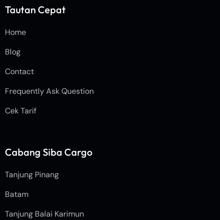
Tautan Cepat
Home
Blog
Contact
Frequently Ask Question
Cek Tarif
Cabang Siba Cargo
Tanjung Pinang
Batam
Tanjung Balai Karimun