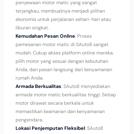
penyewaan motor matic yang sangat
terjangkau, membuatnya menjadi pilihan
ekonomis untuk perjalanan sehari-hari atau
liburan singkat.
Kemudahan Pesan Online
: Proses
pemesanan motor matic di SAuto8 sangat
mudah. Cukup akses platform online mereka,
pilih motor yang sesuai dengan kebutuhan
Anda, dan pesan langsung dari kenyamanan
rumah Anda.
Armada Berkualitas
: SAuto8 menyediakan
armada motor matic berkualitas tinggi. Setiap
motor dirawat secara berkala untuk
memastikan keamanan dan kenyamanan
pengendara.
Lokasi Penjemputan Fleksibel
: SAuto8