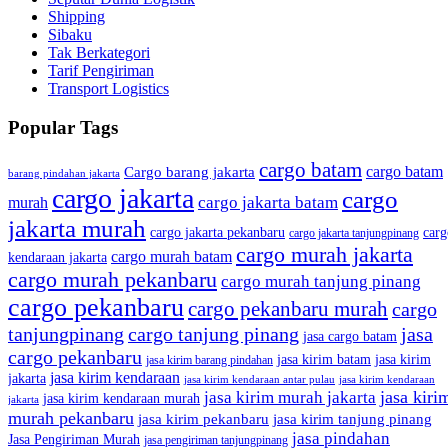
Shipping
Sibaku
Tak Berkategori
Tarif Pengiriman
Transport Logistics
Popular Tags
cargo batam
cargo batam
Cargo barang jakarta
barang pindahan jakarta
cargo jakarta
cargo
cargo jakarta batam
murah
jakarta murah
cargo jakarta pekanbaru
carg
cargo jakarta tanjungpinang
cargo murah jakarta
cargo murah batam
kendaraan jakarta
cargo murah pekanbaru
cargo murah tanjung pinang
cargo pekanbaru
cargo pekanbaru murah
cargo
tanjungpinang
cargo tanjung pinang
jasa
jasa cargo batam
cargo pekanbaru
jasa kirim batam
jasa kirim
jasa kirim barang pindahan
jasa kirim kendaraan
jakarta
jasa kirim kendaraan antar pulau
jasa kirim kendaraan
jasa kiri
jasa kirim murah jakarta
jasa kirim kendaraan murah
jakarta
murah pekanbaru
jasa kirim pekanbaru
jasa kirim tanjung pinang
jasa pindahan
Jasa Pengiriman Murah
jasa pengiriman tanjungpinang