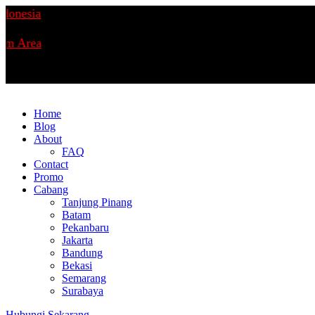
sia
rea
Home
Blog
About
FAQ
Contact
Promo
Cabang
Tanjung Pinang
Batam
Pekanbaru
Jakarta
Bandung
Bekasi
Semarang
Surabaya
Hubungi Sekarang