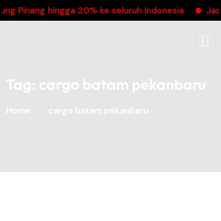
Pinang hingga 20% ke seluruh Indonesia
Jasa K
Tag:
cargo batam pekanbaru
Home
cargo batam pekanbaru