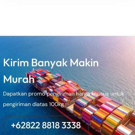
K
i
r
i
m
B
a
n
y
a
k
M
a
k
i
n
M
u
r
a
h
Dapatkan promo pengiriman harga khusus untuk
pengiriman diatas 100kg
+62822 8818 3338