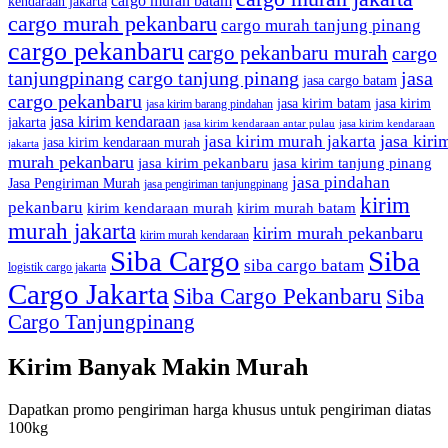
cargo murah batam
kendaraan jakarta
cargo murah pekanbaru
cargo murah tanjung pinang
cargo pekanbaru
cargo pekanbaru murah
cargo
tanjungpinang
cargo tanjung pinang
jasa
jasa cargo batam
cargo pekanbaru
jasa kirim batam
jasa kirim
jasa kirim barang pindahan
jasa kirim kendaraan
jakarta
jasa kirim kendaraan antar pulau
jasa kirim kendaraan
jasa kiri
jasa kirim murah jakarta
jasa kirim kendaraan murah
jakarta
murah pekanbaru
jasa kirim pekanbaru
jasa kirim tanjung pinang
jasa pindahan
Jasa Pengiriman Murah
jasa pengiriman tanjungpinang
kirim
pekanbaru
kirim kendaraan murah
kirim murah batam
murah jakarta
kirim murah pekanbaru
kirim murah kendaraan
Siba Cargo
Siba
siba cargo batam
logistik cargo jakarta
Cargo Jakarta
Siba Cargo Pekanbaru
Siba
Cargo Tanjungpinang
Kirim Banyak Makin Murah
Dapatkan promo pengiriman harga khusus untuk pengiriman diatas
100kg