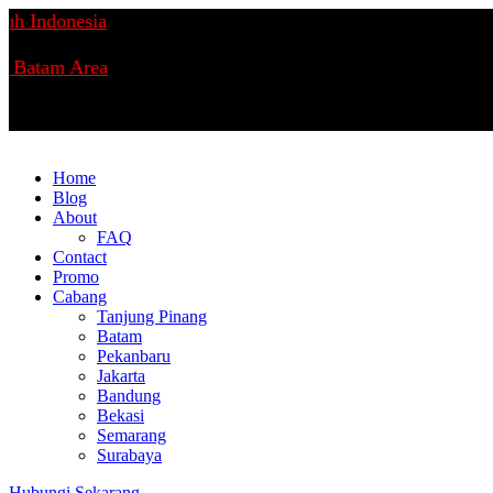
h Indonesia
 Batam Area
Home
Blog
About
FAQ
Contact
Promo
Cabang
Tanjung Pinang
Batam
Pekanbaru
Jakarta
Bandung
Bekasi
Semarang
Surabaya
Hubungi Sekarang