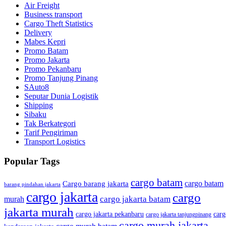
Air Freight
Business transport
Cargo Theft Statistics
Delivery
Mabes Kepri
Promo Batam
Promo Jakarta
Promo Pekanbaru
Promo Tanjung Pinang
SAuto8
Seputar Dunia Logistik
Shipping
Sibaku
Tak Berkategori
Tarif Pengiriman
Transport Logistics
Popular Tags
cargo batam
cargo batam
Cargo barang jakarta
barang pindahan jakarta
cargo jakarta
cargo
cargo jakarta batam
murah
jakarta murah
cargo jakarta pekanbaru
carg
cargo jakarta tanjungpinang
cargo murah jakarta