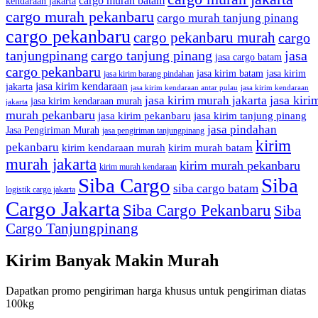
cargo murah batam
kendaraan jakarta
cargo murah pekanbaru
cargo murah tanjung pinang
cargo pekanbaru
cargo pekanbaru murah
cargo
tanjungpinang
cargo tanjung pinang
jasa
jasa cargo batam
cargo pekanbaru
jasa kirim batam
jasa kirim
jasa kirim barang pindahan
jasa kirim kendaraan
jakarta
jasa kirim kendaraan antar pulau
jasa kirim kendaraan
jasa kiri
jasa kirim murah jakarta
jasa kirim kendaraan murah
jakarta
murah pekanbaru
jasa kirim pekanbaru
jasa kirim tanjung pinang
jasa pindahan
Jasa Pengiriman Murah
jasa pengiriman tanjungpinang
kirim
pekanbaru
kirim kendaraan murah
kirim murah batam
murah jakarta
kirim murah pekanbaru
kirim murah kendaraan
Siba Cargo
Siba
siba cargo batam
logistik cargo jakarta
Cargo Jakarta
Siba Cargo Pekanbaru
Siba
Cargo Tanjungpinang
Kirim Banyak Makin Murah
Dapatkan promo pengiriman harga khusus untuk pengiriman diatas
100kg