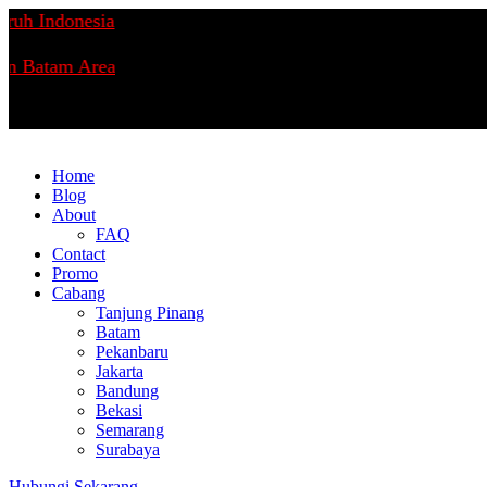
uh Indonesia
n Batam Area
Home
Blog
About
FAQ
Contact
Promo
Cabang
Tanjung Pinang
Batam
Pekanbaru
Jakarta
Bandung
Bekasi
Semarang
Surabaya
Hubungi Sekarang