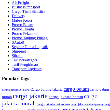
Air Freight
Business transport
Cargo Theft Statistics
Delivery
Mabes Kepri
Promo Batam
Promo Jakarta
Promo Pekanbaru
Promo Tanjung Pinang
SAuto8
Seputar Dunia Logistik
Shipping
Sibaku
Tak Berkategori
Tarif Pengiriman
Transport Logistics
Popular Tags
cargo batam
cargo batam
Cargo barang jakarta
barang pindahan jakarta
cargo jakarta
cargo
cargo jakarta batam
murah
jakarta murah
cargo jakarta pekanbaru
carg
cargo jakarta tanjungpinang
cargo murah jakarta