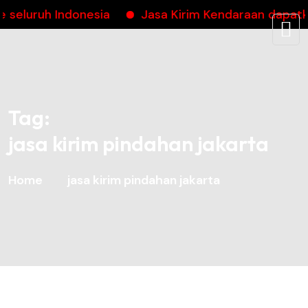
luruh Indonesia
Jasa Kirim Kendaraan dapatkan
Tag:
jasa kirim pindahan jakarta
Home
jasa kirim pindahan jakarta